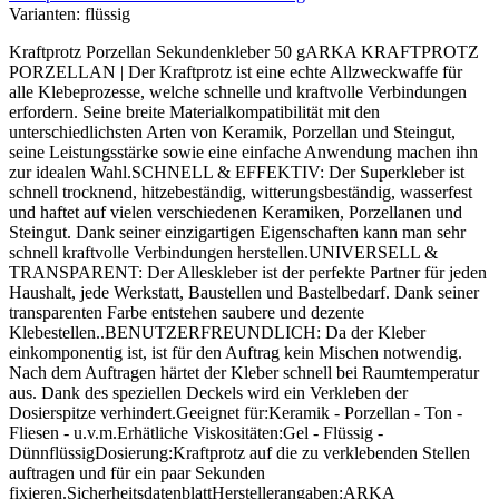
Varianten:
flüssig
Kraftprotz Porzellan Sekundenkleber 50 gARKA KRAFTPROTZ
PORZELLAN | Der Kraftprotz ist eine echte Allzweckwaffe für
alle Klebeprozesse, welche schnelle und kraftvolle Verbindungen
erfordern. Seine breite Materialkompatibilität mit den
unterschiedlichsten Arten von Keramik, Porzellan und Steingut,
seine Leistungsstärke sowie eine einfache Anwendung machen ihn
zur idealen Wahl.SCHNELL & EFFEKTIV: Der Superkleber ist
schnell trocknend, hitzebeständig, witterungsbeständig, wasserfest
und haftet auf vielen verschiedenen Keramiken, Porzellanen und
Steingut. Dank seiner einzigartigen Eigenschaften kann man sehr
schnell kraftvolle Verbindungen herstellen.UNIVERSELL &
TRANSPARENT: Der Alleskleber ist der perfekte Partner für jeden
Haushalt, jede Werkstatt, Baustellen und Bastelbedarf. Dank seiner
transparenten Farbe entstehen saubere und dezente
Klebestellen..BENUTZERFREUNDLICH: Da der Kleber
einkomponentig ist, ist für den Auftrag kein Mischen notwendig.
Nach dem Auftragen härtet der Kleber schnell bei Raumtemperatur
aus. Dank des speziellen Deckels wird ein Verkleben der
Dosierspitze verhindert.Geeignet für:Keramik - Porzellan - Ton -
Fliesen - u.v.m.Erhätliche Viskositäten:Gel - Flüssig -
DünnflüssigDosierung:Kraftprotz auf die zu verklebenden Stellen
auftragen und für ein paar Sekunden
fixieren.SicherheitsdatenblattHerstellerangaben:ARKA