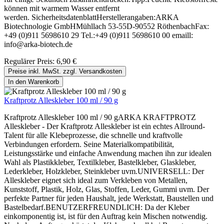
können mit warmem Wasser entfernt
werden. SicherheitsdatenblattHerstellerangaben:ARKA
Biotechnologie GmbHMühllach 53-55D-90552 RöthenbachFax:
+49 (0)911 5698610 29 Tel.:+49 (0)911 5698610 00 emaill:
info@arka-biotech.de
Regulärer Preis:
6,90 €
Preise inkl. MwSt. zzgl. Versandkosten
In den Warenkorb
Kraftprotz Alleskleber 100 ml / 90 g
Kraftprotz Alleskleber 100 ml / 90 gARKA KRAFTPROTZ
Alleskleber - Der Kraftprotz Alleskleber ist ein echtes Allround-
Talent für alle Klebeprozesse, die schnelle und kraftvolle
Verbindungen erfordern. Seine Materialkompatibilität,
Leistungsstärke und einfache Anwendung machen ihn zur idealen
Wahl als Plastikkleber, Textilkleber, Bastelkleber, Glaskleber,
Lederkleber, Holzkleber, Steinkleber uvm.UNIVERSELL: Der
Alleskleber eignet sich ideal zum Verkleben von Metallen,
Kunststoff, Plastik, Holz, Glas, Stoffen, Leder, Gummi uvm. Der
perfekte Partner für jeden Haushalt, jede Werkstatt, Baustellen und
Bastelbedarf.BENUTZERFREUNDLICH: Da der Kleber
einkomponentig ist, ist für den Auftrag kein Mischen notwendig.