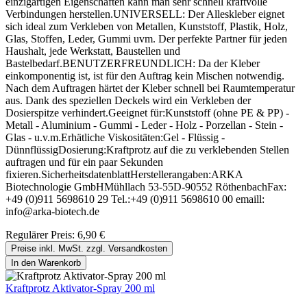
einzigartigen Eigenschaften kann man sehr schnell kraftvolle
Verbindungen herstellen.UNIVERSELL: Der Alleskleber eignet
sich ideal zum Verkleben von Metallen, Kunststoff, Plastik, Holz,
Glas, Stoffen, Leder, Gummi uvm. Der perfekte Partner für jeden
Haushalt, jede Werkstatt, Baustellen und
Bastelbedarf.BENUTZERFREUNDLICH: Da der Kleber
einkomponentig ist, ist für den Auftrag kein Mischen notwendig.
Nach dem Auftragen härtet der Kleber schnell bei Raumtemperatur
aus. Dank des speziellen Deckels wird ein Verkleben der
Dosierspitze verhindert.Geeignet für:Kunststoff (ohne PE & PP) -
Metall - Aluminium - Gummi - Leder - Holz - Porzellan - Stein -
Glas - u.v.m.Erhätliche Viskositäten:Gel - Flüssig -
DünnflüssigDosierung:Kraftprotz auf die zu verklebenden Stellen
auftragen und für ein paar Sekunden
fixieren.SicherheitsdatenblattHerstellerangaben:ARKA
Biotechnologie GmbHMühllach 53-55D-90552 RöthenbachFax:
+49 (0)911 5698610 29 Tel.:+49 (0)911 5698610 00 emaill:
info@arka-biotech.de
Regulärer Preis:
6,90 €
Preise inkl. MwSt. zzgl. Versandkosten
In den Warenkorb
Kraftprotz Aktivator-Spray 200 ml