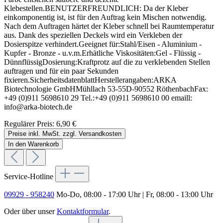
Klebestellen.BENUTZERFREUNDLICH: Da der Kleber
einkomponentig ist, ist für den Auftrag kein Mischen notwendig.
Nach dem Auftragen härtet der Kleber schnell bei Raumtemperatur
aus. Dank des speziellen Deckels wird ein Verkleben der
Dosierspitze verhindert.Geeignet für:Stahl/Eisen - Aluminium -
Kupfer - Bronze - u.v.m.Erhätliche Viskositäten:Gel - Flüssig -
DünnflüssigDosierung:Kraftprotz auf die zu verklebenden Stellen
auftragen und für ein paar Sekunden
fixieren.SicherheitsdatenblattHerstellerangaben:ARKA
Biotechnologie GmbHMühllach 53-55D-90552 RöthenbachFax:
+49 (0)911 5698610 29 Tel.:+49 (0)911 5698610 00 emaill:
info@arka-biotech.de
Regulärer Preis:
6,90 €
Preise inkl. MwSt. zzgl. Versandkosten
In den Warenkorb
Service-Hotline
09929 - 958240
Mo-Do, 08:00 - 17:00 Uhr | Fr, 08:00 - 13:00 Uhr
Oder über unser
Kontaktformular
.