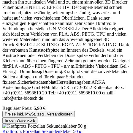
machen ihn zur idealen Wahl und zu einem sinnvollen 3D Drucker
Zubehör.SCHNELL & EFFEKTIV: Der Superkleber ist schnell
trocknend, hitzebeständig, witterungsbeständig, wasserfest und
haftet auf vielen verschiedenen Oberflächen. Dank seiner
einzigartigen Eigenschaften kann man sehr schnell kraftvolle
Verbindungen herstellen.UNIVERSELL: Der Alleskleber eignet
sich ideal zum Verkleben von PLA, ABS, PETG, TPU und vielen
weiteren Materialien rund um das Anwendungsgebiet 3D-
Druck.SPEZIELLE SPITZE GEGEN AUSTROCKNUNG: Dank
der verbauten Kunststoffspitze im Inneren des Deckels, wird ein
Austrocknen oder Verkleben der Dosierspitze verhindert und der
Kleber kann über einen längeren Zeitraum genutzt werden.Geeignet
für:PLA - ABS - PETG - TPU - u.v.m.Erhätliche Viskositäten:Gel -
Flüssig - DünnflüssigDosierung:Kraftprotz auf die zu verklebenden
Stellen auftragen und für ein paar Sekunden
fixieren.SicherheitsdatenblattHerstellerangaben:ARKA
Biotechnologie GmbHMühllach 53-55D-90552 RöthenbachFax:
+49 (0)911 5698610 29 Tel.:+49 (0)911 5698610 00 emaill:
info@arka-biotech.de
Regulärer Preis:
6,90 €
Preise inkl. MwSt. zzgl. Versandkosten
In den Warenkorb
Kraftprotz Porzellan Sekundenkleber 50 g