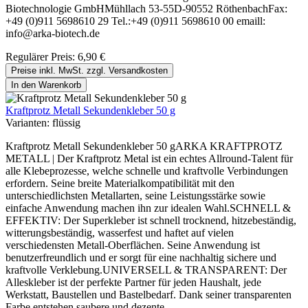
Biotechnologie GmbHMühllach 53-55D-90552 RöthenbachFax:
+49 (0)911 5698610 29 Tel.:+49 (0)911 5698610 00 emaill:
info@arka-biotech.de
Regulärer Preis:
6,90 €
Preise inkl. MwSt. zzgl. Versandkosten
In den Warenkorb
Kraftprotz Metall Sekundenkleber 50 g
Varianten:
flüssig
Kraftprotz Metall Sekundenkleber 50 gARKA KRAFTPROTZ
METALL | Der Kraftprotz Metal ist ein echtes Allround-Talent für
alle Klebeprozesse, welche schnelle und kraftvolle Verbindungen
erfordern. Seine breite Materialkompatibilität mit den
unterschiedlichsten Metallarten, seine Leistungsstärke sowie
einfache Anwendung machen ihn zur idealen Wahl.SCHNELL &
EFFEKTIV: Der Superkleber ist schnell trocknend, hitzebeständig,
witterungsbeständig, wasserfest und haftet auf vielen
verschiedensten Metall-Oberflächen. Seine Anwendung ist
benutzerfreundlich und er sorgt für eine nachhaltig sichere und
kraftvolle Verklebung.UNIVERSELL & TRANSPARENT: Der
Alleskleber ist der perfekte Partner für jeden Haushalt, jede
Werkstatt, Baustellen und Bastelbedarf. Dank seiner transparenten
Farbe entstehen saubere und dezente