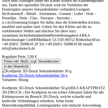
Nach dem Auftragen härtet der Kleber schnell bei Raumtemperatur
aus. Dank des speziellen Deckels wird ein Verkleben der
Dosierspitze unseres Sekundenkleber verhindert.Geeignet
für:Kunststoff - Metall - Aluminium - Gummi - Leder - Holz -
Porzellan - Stein - Glas - Styropor - Styrodur -
u.v.m.Dosierung:Sorgen Sie dafür, dass die Klebestellen trocken,
staubfrei und sauber sind. Geben Sie den Kleber auf die zu
verklebenden Stellen und drücken Sie diese kurz
zusammen.SicherheitsdatenblattHerstellerangaben:ARKA
Biotechnologie GmbHMühllach 53-55D-90552 RöthenbachFax:
+49 (0)911 5698610 29 Tel.:+49 (0)911 5698610 00 emaill:
info@arka-biotech.de
Regulärer Preis:
5,90 €
Preise inkl. MwSt. zzgl. Versandkosten
In den Warenkorb
Kraftprotz 3D-Druck Sekundenkleber 50 g
Varianten:
flüssig
Kraftprotz 3D-Druck Sekundenkleber 50 gARKA KRAFTPROTZ
3D-DRUCK | Der Kraftprotz ist ein echtes Allround-Talent für alle
Klebeprozesse im Bereich 3D-Druck, welche schnelle und
kraftvolle Verbindungen erfordern. Seine breite
Materialkompatibilität, Leistungsstärke und einfache Anwendung