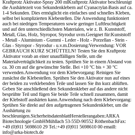
Kraftprotz Aktivator-Spray 200 mlKraftprotz Aktivator beschleunigt
die Aushärtezeit von Sekundenklebern auf Cyanacrylat-Basis auf ca.
1-4 Sekunden. Dies ermöglicht ein einfaches und schnelles Kleben,
selbst bei komplizierten Klebestellen. Die Anwendung funktioniert
auch bei niedrigen Temperaturen sowie geringer Luftfeuchtigkeit
und auf den unterschiedlichsten Materialen, wie z. B. Kunststoff,
Metall, Glas, Holz, Styropor, Styrodur uvm.Geeignet für:Kunststoff
- Metall - Aluminium - Gummi - Leder - Holz - Porzellan - Stein -
Glas - Styropor - Styrodur - u.v.m.Dosierung:Verwendung: VOR
GEBRAUCH KURZ SCHÜTTELN! Testen Sie den Kraftprotz
Aktivator vorab an einer unauffälligen Stelle, um die
Materialverträglichkeit zu testen. Sprühen Sie in einem Abstand von
ca. 30 cm auf die gewünschte Stelle. Bei +10 °C bis + 30 °C
verwenden.Anwendung vor dem Klebevorgang: Reinigen Sie
zunächst die Klebestellen. Sprühen Sie den Aktivator nun auf eines
der beiden zu verklebenden Teile und lassen Sie ihn kurz ablüften.
Geben Sie anschließend den Sekundenkleber auf das andere nicht
besprühte Teil und fügen Sie beide Teile schnell zusammen, damit
der Klebstoff aushärten kann.Anwendung nach dem Klebevorgang:
Sprühen Sie direkt auf den aufgetragenen Sekundenkleber, um die
Aushärtung zu
beschleunigen.SicherheitsdatenblattHerstellerangaben:ARKA
Biotechnologie GmbHMühllach 53-55D-90552 RöthenbachFax:
+49 (0)911 5698610 29 Tel.:+49 (0)911 5698610 00 emaill:
info@arka-biotech.de