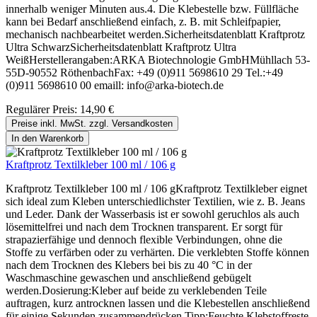
innerhalb weniger Minuten aus.4. Die Klebestelle bzw. Füllfläche
kann bei Bedarf anschließend einfach, z. B. mit Schleifpapier,
mechanisch nachbearbeitet werden.Sicherheitsdatenblatt Kraftprotz
Ultra SchwarzSicherheitsdatenblatt Kraftprotz Ultra
WeißHerstellerangaben:ARKA Biotechnologie GmbHMühllach 53-
55D-90552 RöthenbachFax: +49 (0)911 5698610 29 Tel.:+49
(0)911 5698610 00 emaill: info@arka-biotech.de
Regulärer Preis:
14,90 €
Preise inkl. MwSt. zzgl. Versandkosten
In den Warenkorb
Kraftprotz Textilkleber 100 ml / 106 g
Kraftprotz Textilkleber 100 ml / 106 gKraftprotz Textilkleber eignet
sich ideal zum Kleben unterschiedlichster Textilien, wie z. B. Jeans
und Leder. Dank der Wasserbasis ist er sowohl geruchlos als auch
lösemittelfrei und nach dem Trocknen transparent. Er sorgt für
strapazierfähige und dennoch flexible Verbindungen, ohne die
Stoffe zu verfärben oder zu verhärten. Die verklebten Stoffe können
nach dem Trocknen des Klebers bei bis zu 40 °C in der
Waschmaschine gewaschen und anschließend gebügelt
werden.Dosierung:Kleber auf beide zu verklebenden Teile
auftragen, kurz antrocknen lassen und die Klebestellen anschließend
für einige Sekunden zusammendrücken.Tipp:Feuchte Klebstoffreste