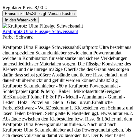
Regulärer Preis:
8,90 €
Preise inkl. MwSt. zzgl. Versandkosten
In den Warenkorb
Kraftprotz Ultra Flüssige Schweissnaht
Farbe:
Schwarz
Kraftprotz Ultra Flüssige SchweissnahtKraftprotz Ultra besteht aus
einem speziellen Sekundenkleber sowie einem Powergranulat,
welche in Kombination für sehr starke und sichere Verklebungen
unterschiedlichster Materialien sorgen. Die flüssige Konsistenz des
Klebers und die unregelmäßige Oberfläche des Granulates sorgen
dafür, dass selbst größere Abstände und tiefere Risse einfach und
dauerhaft überbrückt und gefüllt werden können.Inhalt:50 g
Kraftprotz Sekundenkleber - 60 g Kraftprotz Powergranulat -
Schleifpapier (grob & fein) - Rakel - MikrofasertuchGeeignet
für:Kunststoff (ohne PE & PP) - Metall - Aluminium - Gummi -
Leder - Holz - Porzellan - Stein - Glas - u.v.m.Erhältliche
Farben:Schwarz - WeißDosierung:1. Klebestellen von Schmutz und
losen Teilen befreien. Sehr glatte Klebestellen ggf. etwas anrauen.2.
Abstände zwischen den Klebestellen bzw. Risse & Löcher mit dem
Kraftprotz Ultra Powergranulat auffüllen.3. Nach und nach
Kraftprotz Ultra Sekundenkleber auf das Powergranulat geben, bis
sich dieses vollständig damit vollgesogen hat. Der Kleber härtet