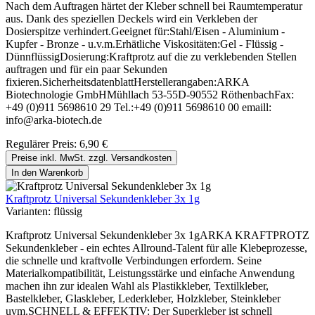
Nach dem Auftragen härtet der Kleber schnell bei Raumtemperatur
aus. Dank des speziellen Deckels wird ein Verkleben der
Dosierspitze verhindert.Geeignet für:Stahl/Eisen - Aluminium -
Kupfer - Bronze - u.v.m.Erhätliche Viskositäten:Gel - Flüssig -
DünnflüssigDosierung:Kraftprotz auf die zu verklebenden Stellen
auftragen und für ein paar Sekunden
fixieren.SicherheitsdatenblattHerstellerangaben:ARKA
Biotechnologie GmbHMühllach 53-55D-90552 RöthenbachFax:
+49 (0)911 5698610 29 Tel.:+49 (0)911 5698610 00 emaill:
info@arka-biotech.de
Regulärer Preis:
6,90 €
Preise inkl. MwSt. zzgl. Versandkosten
In den Warenkorb
Kraftprotz Universal Sekundenkleber 3x 1g
Varianten:
flüssig
Kraftprotz Universal Sekundenkleber 3x 1gARKA KRAFTPROTZ
Sekundenkleber - ein echtes Allround-Talent für alle Klebeprozesse,
die schnelle und kraftvolle Verbindungen erfordern. Seine
Materialkompatibilität, Leistungsstärke und einfache Anwendung
machen ihn zur idealen Wahl als Plastikkleber, Textilkleber,
Bastelkleber, Glaskleber, Lederkleber, Holzkleber, Steinkleber
uvm.SCHNELL & EFFEKTIV: Der Superkleber ist schnell