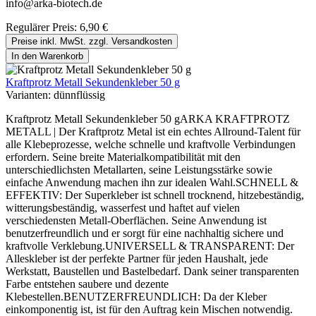
info@arka-biotech.de
Regulärer Preis:
6,90 €
Preise inkl. MwSt. zzgl. Versandkosten
In den Warenkorb
Kraftprotz Metall Sekundenkleber 50 g
Varianten:
dünnflüssig
Kraftprotz Metall Sekundenkleber 50 gARKA KRAFTPROTZ
METALL | Der Kraftprotz Metal ist ein echtes Allround-Talent für
alle Klebeprozesse, welche schnelle und kraftvolle Verbindungen
erfordern. Seine breite Materialkompatibilität mit den
unterschiedlichsten Metallarten, seine Leistungsstärke sowie
einfache Anwendung machen ihn zur idealen Wahl.SCHNELL &
EFFEKTIV: Der Superkleber ist schnell trocknend, hitzebeständig,
witterungsbeständig, wasserfest und haftet auf vielen
verschiedensten Metall-Oberflächen. Seine Anwendung ist
benutzerfreundlich und er sorgt für eine nachhaltig sichere und
kraftvolle Verklebung.UNIVERSELL & TRANSPARENT: Der
Alleskleber ist der perfekte Partner für jeden Haushalt, jede
Werkstatt, Baustellen und Bastelbedarf. Dank seiner transparenten
Farbe entstehen saubere und dezente
Klebestellen.BENUTZERFREUNDLICH: Da der Kleber
einkomponentig ist, ist für den Auftrag kein Mischen notwendig.