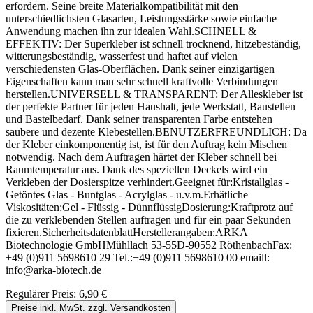
erfordern. Seine breite Materialkompatibilität mit den
unterschiedlichsten Glasarten, Leistungsstärke sowie einfache
Anwendung machen ihn zur idealen Wahl.SCHNELL &
EFFEKTIV: Der Superkleber ist schnell trocknend, hitzebeständig,
witterungsbeständig, wasserfest und haftet auf vielen
verschiedensten Glas-Oberflächen. Dank seiner einzigartigen
Eigenschaften kann man sehr schnell kraftvolle Verbindungen
herstellen.UNIVERSELL & TRANSPARENT: Der Alleskleber ist
der perfekte Partner für jeden Haushalt, jede Werkstatt, Baustellen
und Bastelbedarf. Dank seiner transparenten Farbe entstehen
saubere und dezente Klebestellen.BENUTZERFREUNDLICH: Da
der Kleber einkomponentig ist, ist für den Auftrag kein Mischen
notwendig. Nach dem Auftragen härtet der Kleber schnell bei
Raumtemperatur aus. Dank des speziellen Deckels wird ein
Verkleben der Dosierspitze verhindert.Geeignet für:Kristallglas -
Getöntes Glas - Buntglas - Acrylglas - u.v.m.Erhätliche
Viskositäten:Gel - Flüssig - DünnflüssigDosierung:Kraftprotz auf
die zu verklebenden Stellen auftragen und für ein paar Sekunden
fixieren.SicherheitsdatenblattHerstellerangaben:ARKA
Biotechnologie GmbHMühllach 53-55D-90552 RöthenbachFax:
+49 (0)911 5698610 29 Tel.:+49 (0)911 5698610 00 emaill:
info@arka-biotech.de
Regulärer Preis:
6,90 €
Preise inkl. MwSt. zzgl. Versandkosten