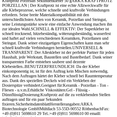
Kraftprotz Porzellan Sekundenkleber 50 gARKA KRAFTPROTZ
PORZELLAN | Der Kraftprotz ist eine echte Allzweckwaffe für
alle Klebeprozesse, welche schnelle und kraftvolle Verbindungen
erfordern. Seine breite Materialkompatibilität mit den
unterschiedlichsten Arten von Keramik, Porzellan und Steingut,
seine Leistungsstärke sowie eine einfache Anwendung machen ihn
zur idealen Wahl.SCHNELL & EFFEKTIV: Der Superkleber ist
schnell trocknend, hitzebeständig, witterungsbeständig, wasserfest
und haftet auf vielen verschiedenen Keramiken, Porzellanen und
Steingut. Dank seiner einzigartigen Eigenschaften kann man sehr
schnell kraftvolle Verbindungen herstellen.UNIVERSELL &
TRANSPARENT: Der Alleskleber ist der perfekte Partner für jeden
Haushalt, jede Werkstatt, Baustellen und Bastelbedarf. Dank seiner
transparenten Farbe entstehen saubere und dezente
Klebestellen..BENUTZERFREUNDLICH: Da der Kleber
einkomponentig ist, ist für den Auftrag kein Mischen notwendig.
Nach dem Auftragen härtet der Kleber schnell bei Raumtemperatur
aus. Dank des speziellen Deckels wird ein Verkleben der
Dosierspitze verhindert.Geeignet für:Keramik - Porzellan - Ton -
Fliesen - u.v.m.Erhätliche Viskositäten:Gel - Flüssig -
DünnflüssigDosierung:Kraftprotz auf die zu verklebenden Stellen
auftragen und für ein paar Sekunden
fixieren.SicherheitsdatenblattHerstellerangaben:ARKA
Biotechnologie GmbHMühllach 53-55D-90552 RöthenbachFax:
+49 (0)911 5698610 29 Tel.:+49 (0)911 5698610 00 emaill: