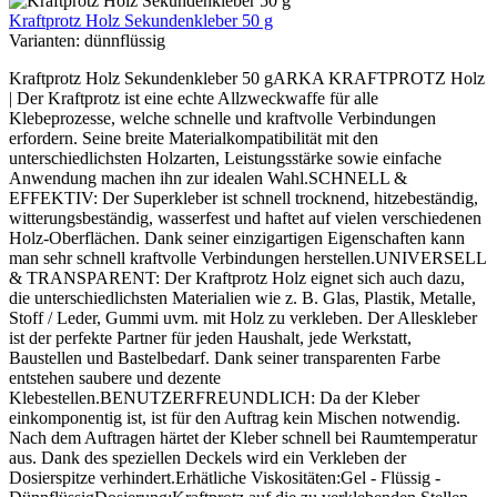
Kraftprotz Holz Sekundenkleber 50 g
Varianten:
dünnflüssig
Kraftprotz Holz Sekundenkleber 50 gARKA KRAFTPROTZ Holz
| Der Kraftprotz ist eine echte Allzweckwaffe für alle
Klebeprozesse, welche schnelle und kraftvolle Verbindungen
erfordern. Seine breite Materialkompatibilität mit den
unterschiedlichsten Holzarten, Leistungsstärke sowie einfache
Anwendung machen ihn zur idealen Wahl.SCHNELL &
EFFEKTIV: Der Superkleber ist schnell trocknend, hitzebeständig,
witterungsbeständig, wasserfest und haftet auf vielen verschiedenen
Holz-Oberflächen. Dank seiner einzigartigen Eigenschaften kann
man sehr schnell kraftvolle Verbindungen herstellen.UNIVERSELL
& TRANSPARENT: Der Kraftprotz Holz eignet sich auch dazu,
die unterschiedlichsten Materialien wie z. B. Glas, Plastik, Metalle,
Stoff / Leder, Gummi uvm. mit Holz zu verkleben. Der Alleskleber
ist der perfekte Partner für jeden Haushalt, jede Werkstatt,
Baustellen und Bastelbedarf. Dank seiner transparenten Farbe
entstehen saubere und dezente
Klebestellen.BENUTZERFREUNDLICH: Da der Kleber
einkomponentig ist, ist für den Auftrag kein Mischen notwendig.
Nach dem Auftragen härtet der Kleber schnell bei Raumtemperatur
aus. Dank des speziellen Deckels wird ein Verkleben der
Dosierspitze verhindert.Erhätliche Viskositäten:Gel - Flüssig -