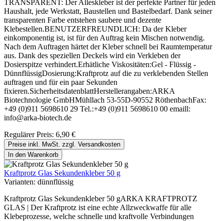
TRANSPARENT: Der Alleskleber ist der perfekte Partner für jeden
Haushalt, jede Werkstatt, Baustellen und Bastelbedarf. Dank seiner
transparenten Farbe entstehen saubere und dezente
Klebestellen.BENUTZERFREUNDLICH: Da der Kleber
einkomponentig ist, ist für den Auftrag kein Mischen notwendig.
Nach dem Auftragen härtet der Kleber schnell bei Raumtemperatur
aus. Dank des speziellen Deckels wird ein Verkleben der
Dosierspitze verhindert.Erhätliche Viskositäten:Gel - Flüssig -
DünnflüssigDosierung:Kraftprotz auf die zu verklebenden Stellen
auftragen und für ein paar Sekunden
fixieren.SicherheitsdatenblattHerstellerangaben:ARKA
Biotechnologie GmbHMühllach 53-55D-90552 RöthenbachFax:
+49 (0)911 5698610 29 Tel.:+49 (0)911 5698610 00 emaill:
info@arka-biotech.de
Regulärer Preis:
6,90 €
Preise inkl. MwSt. zzgl. Versandkosten
In den Warenkorb
Kraftprotz Glas Sekundenkleber 50 g
Varianten:
dünnflüssig
Kraftprotz Glas Sekundenkleber 50 gARKA KRAFTPROTZ
GLAS | Der Kraftprotz ist eine echte Allzweckwaffe für alle
Klebeprozesse, welche schnelle und kraftvolle Verbindungen