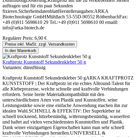
DünnflüssigDosierung:Kraftprotz auf die zu verklebenden Stellen
auftragen und für ein paar Sekunden
fixieren.SicherheitsdatenblattHerstellerangaben:ARKA
Biotechnologie GmbHMühllach 53-55D-90552 RöthenbachFax:
+49 (0)911 5698610 29 Tel.:+49 (0)911 5698610 00 emaill:
info@arka-biotech.de
Regulärer Preis:
6,90 €
Preise inkl. MwSt. zzgl. Versandkosten
In den Warenkorb
Kraftprotz Kunststoff Sekundenkleber 50 g
Varianten:
dünnflüssig
Kraftprotz Kunststoff Sekundenkleber 50 gARKA KRAFTPROTZ
KUNSTSTOFF | Der Kraftprotz ist ein echtes Allround-Talent für
alle Klebeprozesse, welche schnelle und kraftvolle Verbindungen
erfordern. Seine breite Materialkompatibilität mit den
unterschiedlichsten Arten von Plastik und Kunstoffen, seine
Leistungsstärke sowie eine einfache Anwendung machen ihn zur
idealen Wahl.SCHNELL & EFFEKTIV: Der Superkleber ist
schnell trocknend, hitzebeständig, witterungsbeständig, wasserfest
und haftet auf vielen verschiedensten Kunststoffen und Plastik.
Dank seiner einzigartigen Eigenschaften kann man sehr schnell
kraftvolle Verbindungen herstellen.UNIVERSELL &