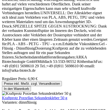
haftet auf vielen verschiedenen Oberflächen. Dank seiner
einzigartigen Eigenschaften kann man sehr schnell kraftvolle
Verbindungen herstellen.UNIVERSELL: Der Alleskleber eignet
sich ideal zum Verkleben von PLA, ABS, PETG, TPU und vielen
weiteren Materialien rund um das Anwendungsgebiet 3D-
Druck.SPEZIELLE SPITZE GEGEN AUSTROCKNUNG: Dank
der verbauten Kunststoffspitze im Inneren des Deckels, wird ein
Austrocknen oder Verkleben der Dosierspitze verhindert und der
Kleber kann über einen längeren Zeitraum genutzt werden.Geeignet
für:PLA - ABS - PETG - TPU - u.v.m.Erhätliche Viskositäten:Gel -
Flüssig - DünnflüssigDosierung:Kraftprotz auf die zu verklebenden
Stellen auftragen und für ein paar Sekunden
fixieren.SicherheitsdatenblattHerstellerangaben:ARKA
Biotechnologie GmbHMühllach 53-55D-90552 RöthenbachFax:
+49 (0)911 5698610 29 Tel.:+49 (0)911 5698610 00 emaill:
info@arka-biotech.de
Regulärer Preis:
6,90 €
Preise inkl. MwSt. zzgl. Versandkosten
In den Warenkorb
Kraftprotz Porzellan Sekundenkleber 50 g
Varianten:
dünnflüssig