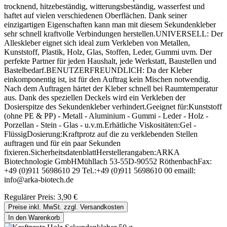
trocknend, hitzebeständig, witterungsbeständig, wasserfest und
haftet auf vielen verschiedenen Oberflächen. Dank seiner
einzigartigen Eigenschaften kann man mit diesem Sekundenkleber
sehr schnell kraftvolle Verbindungen herstellen.UNIVERSELL: Der
Alleskleber eignet sich ideal zum Verkleben von Metallen,
Kunststoff, Plastik, Holz, Glas, Stoffen, Leder, Gummi uvm. Der
perfekte Partner für jeden Haushalt, jede Werkstatt, Baustellen und
Bastelbedarf.BENUTZERFREUNDLICH: Da der Kleber
einkomponentig ist, ist für den Auftrag kein Mischen notwendig.
Nach dem Auftragen härtet der Kleber schnell bei Raumtemperatur
aus. Dank des speziellen Deckels wird ein Verkleben der
Dosierspitze des Sekundenkleber verhindert.Geeignet für:Kunststoff
(ohne PE & PP) - Metall - Aluminium - Gummi - Leder - Holz -
Porzellan - Stein - Glas - u.v.m.Erhätliche Viskositäten:Gel -
FlüssigDosierung:Kraftprotz auf die zu verklebenden Stellen
auftragen und für ein paar Sekunden
fixieren.SicherheitsdatenblattHerstellerangaben:ARKA
Biotechnologie GmbHMühllach 53-55D-90552 RöthenbachFax:
+49 (0)911 5698610 29 Tel.:+49 (0)911 5698610 00 emaill:
info@arka-biotech.de
Regulärer Preis:
3,90 €
Preise inkl. MwSt. zzgl. Versandkosten
In den Warenkorb