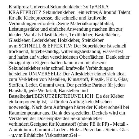
Kraftprotz Universal Sekundenkleber 3x 1gARKA
KRAFTPROTZ Sekundenkleber - ein echtes Allround-Talent
für alle Klebeprozesse, die schnelle und kraftvolle
Verbindungen erfordern. Seine Materialkompatibilität,
Leistungsstärke und einfache Anwendung machen ihn zur
idealen Wahl als Plastikkleber, Textilkleber, Bastelkleber,
Glaskleber, Lederkleber, Holzkleber, Steinkleber
uvm.SCHNELL & EFFEKTIV: Der Superkleber ist schnell
trocknend, hitzebeständig, witterungsbeständig, wasserfest
und haftet auf vielen verschiedenen Oberflächen. Dank seiner
einzigartigen Eigenschaften kann man mit diesem
Sekundenkleber sehr schnell kraftvolle Verbindungen
herstellen.UNIVERSELL: Der Alleskleber eignet sich ideal
zum Verkleben von Metallen, Kunststoff, Plastik, Holz, Glas,
Stoffen, Leder, Gummi uvm. Der perfekte Partner für jeden
Haushalt, jede Werkstatt, Baustellen und
Bastelbedarf.BENUTZERFREUNDLICH: Da der Kleber
einkomponentig ist, ist für den Auftrag kein Mischen
notwendig. Nach dem Auftragen härtet der Kleber schnell bei
Raumtemperatur aus. Dank des speziellen Deckels wird ein
Verkleben der Dosierspitze des Sekundenkleber
verhindert.Geeignet für:Kunststoff (ohne PE & PP) - Metall -
Aluminium - Gummi - Leder - Holz - Porzellan - Stein - Glas
- u.v.m.Erhätliche Viskositäten:Gel -