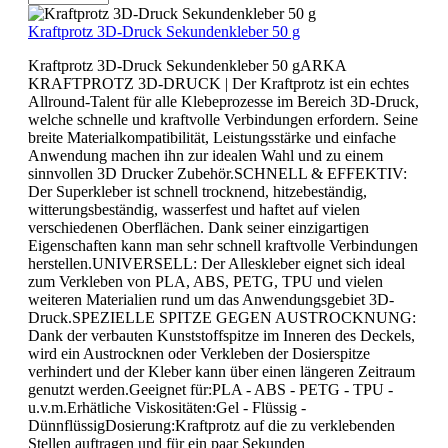
Kraftprotz 3D-Druck Sekundenkleber 50 g
Kraftprotz 3D-Druck Sekundenkleber 50 gARKA
KRAFTPROTZ 3D-DRUCK | Der Kraftprotz ist ein echtes
Allround-Talent für alle Klebeprozesse im Bereich 3D-Druck,
welche schnelle und kraftvolle Verbindungen erfordern. Seine
breite Materialkompatibilität, Leistungsstärke und einfache
Anwendung machen ihn zur idealen Wahl und zu einem
sinnvollen 3D Drucker Zubehör.SCHNELL & EFFEKTIV:
Der Superkleber ist schnell trocknend, hitzebeständig,
witterungsbeständig, wasserfest und haftet auf vielen
verschiedenen Oberflächen. Dank seiner einzigartigen
Eigenschaften kann man sehr schnell kraftvolle Verbindungen
herstellen.UNIVERSELL: Der Alleskleber eignet sich ideal
zum Verkleben von PLA, ABS, PETG, TPU und vielen
weiteren Materialien rund um das Anwendungsgebiet 3D-
Druck.SPEZIELLE SPITZE GEGEN AUSTROCKNUNG:
Dank der verbauten Kunststoffspitze im Inneren des Deckels,
wird ein Austrocknen oder Verkleben der Dosierspitze
verhindert und der Kleber kann über einen längeren Zeitraum
genutzt werden.Geeignet für:PLA - ABS - PETG - TPU -
u.v.m.Erhätliche Viskositäten:Gel - Flüssig -
DünnflüssigDosierung:Kraftprotz auf die zu verklebenden
Stellen auftragen und für ein paar Sekunden