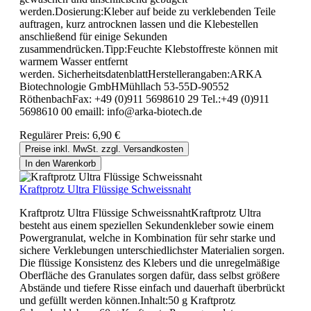
werden.Dosierung:Kleber auf beide zu verklebenden Teile
auftragen, kurz antrocknen lassen und die Klebestellen
anschließend für einige Sekunden
zusammendrücken.Tipp:Feuchte Klebstoffreste können mit
warmem Wasser entfernt
werden. SicherheitsdatenblattHerstellerangaben:ARKA
Biotechnologie GmbHMühllach 53-55D-90552
RöthenbachFax: +49 (0)911 5698610 29 Tel.:+49 (0)911
5698610 00 emaill: info@arka-biotech.de
Regulärer Preis:
6,90 €
Preise inkl. MwSt. zzgl. Versandkosten
In den Warenkorb
Kraftprotz Ultra Flüssige Schweissnaht
Kraftprotz Ultra Flüssige SchweissnahtKraftprotz Ultra
besteht aus einem speziellen Sekundenkleber sowie einem
Powergranulat, welche in Kombination für sehr starke und
sichere Verklebungen unterschiedlichster Materialien sorgen.
Die flüssige Konsistenz des Klebers und die unregelmäßige
Oberfläche des Granulates sorgen dafür, dass selbst größere
Abstände und tiefere Risse einfach und dauerhaft überbrückt
und gefüllt werden können.Inhalt:50 g Kraftprotz