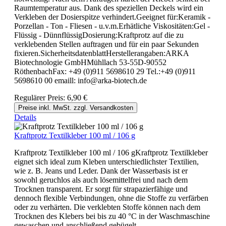
Raumtemperatur aus. Dank des speziellen Deckels wird ein
Verkleben der Dosierspitze verhindert.Geeignet für:Keramik -
Porzellan - Ton - Fliesen - u.v.m.Erhätliche Viskositäten:Gel -
Flüssig - DünnflüssigDosierung:Kraftprotz auf die zu
verklebenden Stellen auftragen und für ein paar Sekunden
fixieren.SicherheitsdatenblattHerstellerangaben:ARKA
Biotechnologie GmbHMühllach 53-55D-90552
RöthenbachFax: +49 (0)911 5698610 29 Tel.:+49 (0)911
5698610 00 emaill: info@arka-biotech.de
Regulärer Preis:
6,90 €
Preise inkl. MwSt. zzgl. Versandkosten
Details
Kraftprotz Textilkleber 100 ml / 106 g
Kraftprotz Textilkleber 100 ml / 106 gKraftprotz Textilkleber
eignet sich ideal zum Kleben unterschiedlichster Textilien,
wie z. B. Jeans und Leder. Dank der Wasserbasis ist er
sowohl geruchlos als auch lösemittelfrei und nach dem
Trocknen transparent. Er sorgt für strapazierfähige und
dennoch flexible Verbindungen, ohne die Stoffe zu verfärben
oder zu verhärten. Die verklebten Stoffe können nach dem
Trocknen des Klebers bei bis zu 40 °C in der Waschmaschine
gewaschen und anschließend gebügelt