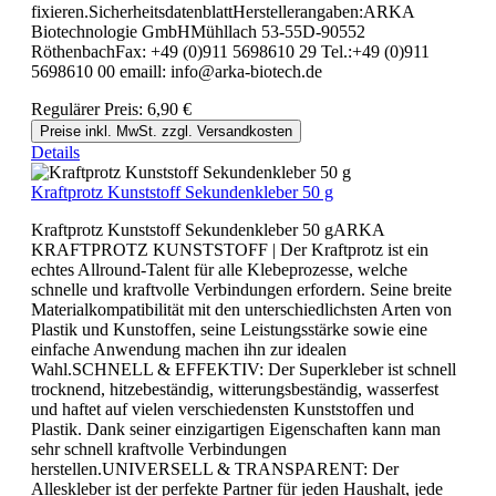
fixieren.SicherheitsdatenblattHerstellerangaben:ARKA
Biotechnologie GmbHMühllach 53-55D-90552
RöthenbachFax: +49 (0)911 5698610 29 Tel.:+49 (0)911
5698610 00 emaill: info@arka-biotech.de
Regulärer Preis:
6,90 €
Preise inkl. MwSt. zzgl. Versandkosten
Details
Kraftprotz Kunststoff Sekundenkleber 50 g
Kraftprotz Kunststoff Sekundenkleber 50 gARKA
KRAFTPROTZ KUNSTSTOFF | Der Kraftprotz ist ein
echtes Allround-Talent für alle Klebeprozesse, welche
schnelle und kraftvolle Verbindungen erfordern. Seine breite
Materialkompatibilität mit den unterschiedlichsten Arten von
Plastik und Kunstoffen, seine Leistungsstärke sowie eine
einfache Anwendung machen ihn zur idealen
Wahl.SCHNELL & EFFEKTIV: Der Superkleber ist schnell
trocknend, hitzebeständig, witterungsbeständig, wasserfest
und haftet auf vielen verschiedensten Kunststoffen und
Plastik. Dank seiner einzigartigen Eigenschaften kann man
sehr schnell kraftvolle Verbindungen
herstellen.UNIVERSELL & TRANSPARENT: Der
Alleskleber ist der perfekte Partner für jeden Haushalt, jede