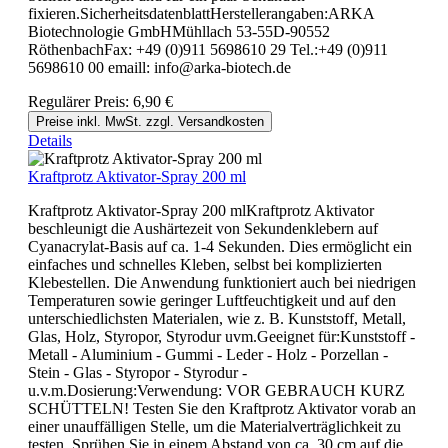
fixieren.SicherheitsdatenblattHerstellerangaben:ARKA
Biotechnologie GmbHMühllach 53-55D-90552
RöthenbachFax: +49 (0)911 5698610 29 Tel.:+49 (0)911
5698610 00 emaill: info@arka-biotech.de
Regulärer Preis:
6,90 €
Preise inkl. MwSt. zzgl. Versandkosten
Details
Kraftprotz Aktivator-Spray 200 ml
Kraftprotz Aktivator-Spray 200 mlKraftprotz Aktivator
beschleunigt die Aushärtezeit von Sekundenklebern auf
Cyanacrylat-Basis auf ca. 1-4 Sekunden. Dies ermöglicht ein
einfaches und schnelles Kleben, selbst bei komplizierten
Klebestellen. Die Anwendung funktioniert auch bei niedrigen
Temperaturen sowie geringer Luftfeuchtigkeit und auf den
unterschiedlichsten Materialen, wie z. B. Kunststoff, Metall,
Glas, Holz, Styropor, Styrodur uvm.Geeignet für:Kunststoff -
Metall - Aluminium - Gummi - Leder - Holz - Porzellan -
Stein - Glas - Styropor - Styrodur -
u.v.m.Dosierung:Verwendung: VOR GEBRAUCH KURZ
SCHÜTTELN! Testen Sie den Kraftprotz Aktivator vorab an
einer unauffälligen Stelle, um die Materialverträglichkeit zu
testen. Sprühen Sie in einem Abstand von ca. 30 cm auf die