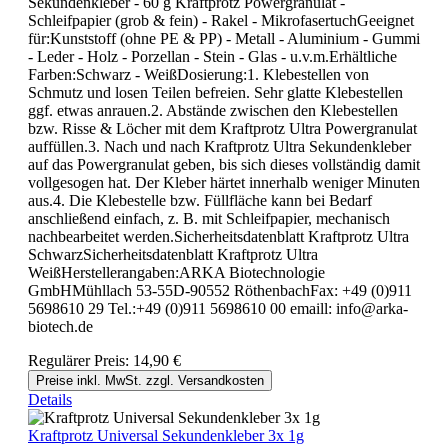
Sekundenkleber - 60 g Kraftprotz Powergranulat -
Schleifpapier (grob & fein) - Rakel - MikrofasertuchGeeignet
für:Kunststoff (ohne PE & PP) - Metall - Aluminium - Gummi
- Leder - Holz - Porzellan - Stein - Glas - u.v.m.Erhältliche
Farben:Schwarz - WeißDosierung:1. Klebestellen von
Schmutz und losen Teilen befreien. Sehr glatte Klebestellen
ggf. etwas anrauen.2. Abstände zwischen den Klebestellen
bzw. Risse & Löcher mit dem Kraftprotz Ultra Powergranulat
auffüllen.3. Nach und nach Kraftprotz Ultra Sekundenkleber
auf das Powergranulat geben, bis sich dieses vollständig damit
vollgesogen hat. Der Kleber härtet innerhalb weniger Minuten
aus.4. Die Klebestelle bzw. Füllfläche kann bei Bedarf
anschließend einfach, z. B. mit Schleifpapier, mechanisch
nachbearbeitet werden.Sicherheitsdatenblatt Kraftprotz Ultra
SchwarzSicherheitsdatenblatt Kraftprotz Ultra
WeißHerstellerangaben:ARKA Biotechnologie
GmbHMühllach 53-55D-90552 RöthenbachFax: +49 (0)911
5698610 29 Tel.:+49 (0)911 5698610 00 emaill: info@arka-
biotech.de
Regulärer Preis:
14,90 €
Preise inkl. MwSt. zzgl. Versandkosten
Details
Kraftprotz Universal Sekundenkleber 3x 1g