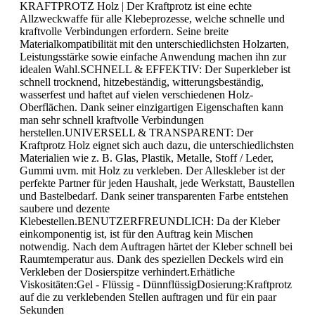
KRAFTPROTZ Holz | Der Kraftprotz ist eine echte
Allzweckwaffe für alle Klebeprozesse, welche schnelle und
kraftvolle Verbindungen erfordern. Seine breite
Materialkompatibilität mit den unterschiedlichsten Holzarten,
Leistungsstärke sowie einfache Anwendung machen ihn zur
idealen Wahl.SCHNELL & EFFEKTIV: Der Superkleber ist
schnell trocknend, hitzebeständig, witterungsbeständig,
wasserfest und haftet auf vielen verschiedenen Holz-
Oberflächen. Dank seiner einzigartigen Eigenschaften kann
man sehr schnell kraftvolle Verbindungen
herstellen.UNIVERSELL & TRANSPARENT: Der
Kraftprotz Holz eignet sich auch dazu, die unterschiedlichsten
Materialien wie z. B. Glas, Plastik, Metalle, Stoff / Leder,
Gummi uvm. mit Holz zu verkleben. Der Alleskleber ist der
perfekte Partner für jeden Haushalt, jede Werkstatt, Baustellen
und Bastelbedarf. Dank seiner transparenten Farbe entstehen
saubere und dezente
Klebestellen.BENUTZERFREUNDLICH: Da der Kleber
einkomponentig ist, ist für den Auftrag kein Mischen
notwendig. Nach dem Auftragen härtet der Kleber schnell bei
Raumtemperatur aus. Dank des speziellen Deckels wird ein
Verkleben der Dosierspitze verhindert.Erhätliche
Viskositäten:Gel - Flüssig - DünnflüssigDosierung:Kraftprotz
auf die zu verklebenden Stellen auftragen und für ein paar
Sekunden