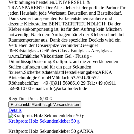
Verbindungen herstellen.UNIVERSELL &
TRANSPARENT: Der Alleskleber ist der perfekte Partner für
jeden Haushalt, jede Werkstatt, Baustellen und Bastelbedarf.
Dank seiner transparenten Farbe entstehen saubere und
dezente Klebestellen.BENUTZERFREUNDLICH: Da der
Kleber einkomponentig ist, ist für den Auftrag kein Mischen
notwendig. Nach dem Auftragen härtet der Kleber schnell bei
Raumtemperatur aus. Dank des speziellen Deckels wird ein
Verkleben der Dosierspitze verhindert.Geeignet
für:Kristallglas - Getöntes Glas - Buntglas - Acrylglas -
u.v.m.Erhätliche Viskositäten:Gel - Flüssig -
DünnflüssigDosierung:Kraftprotz auf die zu verklebenden
Stellen auftragen und für ein paar Sekunden
fixieren.SicherheitsdatenblattHerstellerangaben:ARKA
Biotechnologie GmbHMühllach 53-55D-90552
RöthenbachFax: +49 (0)911 5698610 29 Tel.:+49 (0)911
5698610 00 emaill: info@arka-biotech.de
Regulärer Preis:
6,90 €
Preise inkl. MwSt. zzgl. Versandkosten
Details
Kraftprotz Holz Sekundenkleber 50 g
Kraftprotz Holz Sekundenkleber 50 gARKA