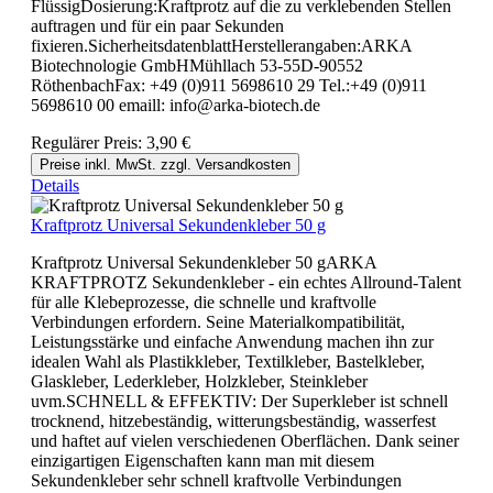
FlüssigDosierung:Kraftprotz auf die zu verklebenden Stellen
auftragen und für ein paar Sekunden
fixieren.SicherheitsdatenblattHerstellerangaben:ARKA
Biotechnologie GmbHMühllach 53-55D-90552
RöthenbachFax: +49 (0)911 5698610 29 Tel.:+49 (0)911
5698610 00 emaill: info@arka-biotech.de
Regulärer Preis:
3,90 €
Preise inkl. MwSt. zzgl. Versandkosten
Details
Kraftprotz Universal Sekundenkleber 50 g
Kraftprotz Universal Sekundenkleber 50 gARKA
KRAFTPROTZ Sekundenkleber - ein echtes Allround-Talent
für alle Klebeprozesse, die schnelle und kraftvolle
Verbindungen erfordern. Seine Materialkompatibilität,
Leistungsstärke und einfache Anwendung machen ihn zur
idealen Wahl als Plastikkleber, Textilkleber, Bastelkleber,
Glaskleber, Lederkleber, Holzkleber, Steinkleber
uvm.SCHNELL & EFFEKTIV: Der Superkleber ist schnell
trocknend, hitzebeständig, witterungsbeständig, wasserfest
und haftet auf vielen verschiedenen Oberflächen. Dank seiner
einzigartigen Eigenschaften kann man mit diesem
Sekundenkleber sehr schnell kraftvolle Verbindungen