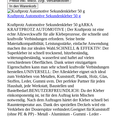
Preise inkl. MwSt. zzgl. Versandkosten
In den Warenkorb
Kraftprotz Automotive Sekundenkleber 50 g
Kraftprotz Automotive Sekundenkleber 50 gARKA
KRAFTPROTZ AUTOMOTIVE | Der Kraftprotz ist eine
echte Allzweckwaffe für alle Klebeprozesse, die schnelle und
kraftvolle Verbindungen erfordern. Seine breite
Materialkompatibilität, Leistungsstärke, einfache Anwendung
machen ihn zur idealen Wahl.SCHNELL & EFFEKTIV: Der
Superkleber ist schnell trocknend, hitzebeständig,
witterungsbeständig, wasserfest und haftet auf vielen
verschiedenen Oberflächen. Dank seiner einzigartigen
Eigenschaften kann man sehr schnell kraftvolle Verbindungen
herstellen.UNIVERSELL: Der Alleskleber eignet sich ideal
zum Verkleben von Metallen, Kunststoff, Plastik, Holz, Glas,
Stoffen, Leder, Gummi uvm. Der perfekte Partner für jeden
Haushalt, jede Werkstatt, Baustellen und
Bastelbedarf.BENUTZERFREUNDLICH: Da der Kleber
einkomponentig ist, ist für den Auftrag kein Mischen
notwendig. Nach dem Auftragen härtet der Kleber schnell bei
Raumtemperatur aus. Dank des speziellen Deckels wird ein
Verkleben der Dosierspitze verhindert.Geeignet für:Kunststoff
(ohne PE & PP) - Metall - Aluminium - Gummi - Leder -