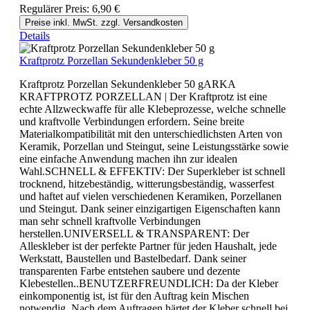
Regulärer Preis:
6,90 €
Preise inkl. MwSt. zzgl. Versandkosten
Details
Kraftprotz Porzellan Sekundenkleber 50 g
Kraftprotz Porzellan Sekundenkleber 50 gARKA
KRAFTPROTZ PORZELLAN | Der Kraftprotz ist eine
echte Allzweckwaffe für alle Klebeprozesse, welche schnelle
und kraftvolle Verbindungen erfordern. Seine breite
Materialkompatibilität mit den unterschiedlichsten Arten von
Keramik, Porzellan und Steingut, seine Leistungsstärke sowie
eine einfache Anwendung machen ihn zur idealen
Wahl.SCHNELL & EFFEKTIV: Der Superkleber ist schnell
trocknend, hitzebeständig, witterungsbeständig, wasserfest
und haftet auf vielen verschiedenen Keramiken, Porzellanen
und Steingut. Dank seiner einzigartigen Eigenschaften kann
man sehr schnell kraftvolle Verbindungen
herstellen.UNIVERSELL & TRANSPARENT: Der
Alleskleber ist der perfekte Partner für jeden Haushalt, jede
Werkstatt, Baustellen und Bastelbedarf. Dank seiner
transparenten Farbe entstehen saubere und dezente
Klebestellen..BENUTZERFREUNDLICH: Da der Kleber
einkomponentig ist, ist für den Auftrag kein Mischen
notwendig. Nach dem Auftragen härtet der Kleber schnell bei