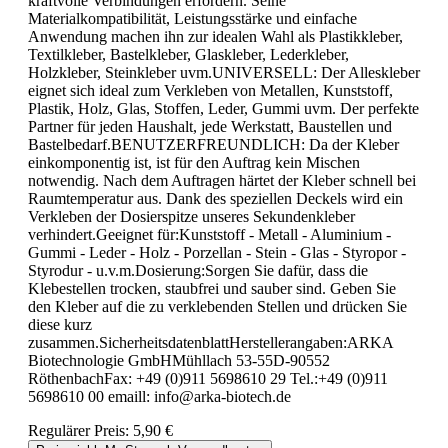
kraftvolle Verbindungen erfordern. Seine
Materialkompatibilität, Leistungsstärke und einfache
Anwendung machen ihn zur idealen Wahl als Plastikkleber,
Textilkleber, Bastelkleber, Glaskleber, Lederkleber,
Holzkleber, Steinkleber uvm.UNIVERSELL: Der Alleskleber
eignet sich ideal zum Verkleben von Metallen, Kunststoff,
Plastik, Holz, Glas, Stoffen, Leder, Gummi uvm. Der perfekte
Partner für jeden Haushalt, jede Werkstatt, Baustellen und
Bastelbedarf.BENUTZERFREUNDLICH: Da der Kleber
einkomponentig ist, ist für den Auftrag kein Mischen
notwendig. Nach dem Auftragen härtet der Kleber schnell bei
Raumtemperatur aus. Dank des speziellen Deckels wird ein
Verkleben der Dosierspitze unseres Sekundenkleber
verhindert.Geeignet für:Kunststoff - Metall - Aluminium -
Gummi - Leder - Holz - Porzellan - Stein - Glas - Styropor -
Styrodur - u.v.m.Dosierung:Sorgen Sie dafür, dass die
Klebestellen trocken, staubfrei und sauber sind. Geben Sie
den Kleber auf die zu verklebenden Stellen und drücken Sie
diese kurz
zusammen.SicherheitsdatenblattHerstellerangaben:ARKA
Biotechnologie GmbHMühllach 53-55D-90552
RöthenbachFax: +49 (0)911 5698610 29 Tel.:+49 (0)911
5698610 00 emaill: info@arka-biotech.de
Regulärer Preis:
5,90 €