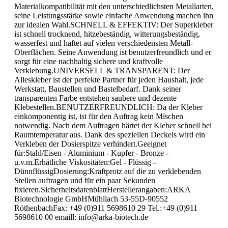
Materialkompatibilität mit den unterschiedlichsten Metallarten,
seine Leistungsstärke sowie einfache Anwendung machen ihn
zur idealen Wahl.SCHNELL & EFFEKTIV: Der Superkleber
ist schnell trocknend, hitzebeständig, witterungsbeständig,
wasserfest und haftet auf vielen verschiedensten Metall-
Oberflächen. Seine Anwendung ist benutzerfreundlich und er
sorgt für eine nachhaltig sichere und kraftvolle
Verklebung.UNIVERSELL & TRANSPARENT: Der
Alleskleber ist der perfekte Partner für jeden Haushalt, jede
Werkstatt, Baustellen und Bastelbedarf. Dank seiner
transparenten Farbe entstehen saubere und dezente
Klebestellen.BENUTZERFREUNDLICH: Da der Kleber
einkomponentig ist, ist für den Auftrag kein Mischen
notwendig. Nach dem Auftragen härtet der Kleber schnell bei
Raumtemperatur aus. Dank des speziellen Deckels wird ein
Verkleben der Dosierspitze verhindert.Geeignet
für:Stahl/Eisen - Aluminium - Kupfer - Bronze -
u.v.m.Erhätliche Viskositäten:Gel - Flüssig -
DünnflüssigDosierung:Kraftprotz auf die zu verklebenden
Stellen auftragen und für ein paar Sekunden
fixieren.SicherheitsdatenblattHerstellerangaben:ARKA
Biotechnologie GmbHMühllach 53-55D-90552
RöthenbachFax: +49 (0)911 5698610 29 Tel.:+49 (0)911
5698610 00 emaill: info@arka-biotech.de