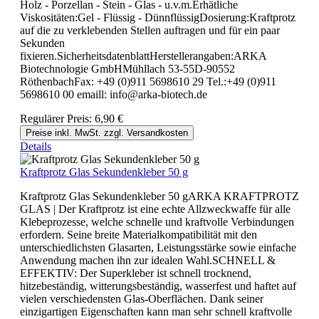
Holz - Porzellan - Stein - Glas - u.v.m.Erhätliche
Viskositäten:Gel - Flüssig - DünnflüssigDosierung:Kraftprotz
auf die zu verklebenden Stellen auftragen und für ein paar
Sekunden
fixieren.SicherheitsdatenblattHerstellerangaben:ARKA
Biotechnologie GmbHMühllach 53-55D-90552
RöthenbachFax: +49 (0)911 5698610 29 Tel.:+49 (0)911
5698610 00 emaill: info@arka-biotech.de
Regulärer Preis:
6,90 €
Preise inkl. MwSt. zzgl. Versandkosten
Details
Kraftprotz Glas Sekundenkleber 50 g
Kraftprotz Glas Sekundenkleber 50 gARKA KRAFTPROTZ
GLAS | Der Kraftprotz ist eine echte Allzweckwaffe für alle
Klebeprozesse, welche schnelle und kraftvolle Verbindungen
erfordern. Seine breite Materialkompatibilität mit den
unterschiedlichsten Glasarten, Leistungsstärke sowie einfache
Anwendung machen ihn zur idealen Wahl.SCHNELL &
EFFEKTIV: Der Superkleber ist schnell trocknend,
hitzebeständig, witterungsbeständig, wasserfest und haftet auf
vielen verschiedensten Glas-Oberflächen. Dank seiner
einzigartigen Eigenschaften kann man sehr schnell kraftvolle