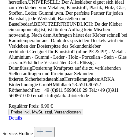
herstellen.UNIVERSELL: Der Alleskleber eignet sich ideal
zum Verkleben von Metallen, Kunststoff, Plastik, Holz, Glas,
Stoffen, Leder, Gummi uvm. Der perfekte Partner für jeden
Haushalt, jede Werkstatt, Baustellen und
Bastelbedarf.BENUTZERFREUNDLICH: Da der Kleber
einkomponentig ist, ist für den Auftrag kein Mischen
notwendig. Nach dem Auftragen härtet der Kleber schnell bei
Raumtemperatur aus. Dank des speziellen Deckels wird ein
Verkleben der Dosierspitze des Sekundenkleber
verhindert.Geeignet für:Kunststoff (ohne PE & PP) - Metall -
Aluminium - Gummi - Leder - Holz - Porzellan - Stein - Glas
- u.v.m.Erhätliche Viskositäten:Gel - Flüssig -
DünnflüssigDosierung:Kraftprotz auf die zu verklebenden
Stellen auftragen und für ein paar Sekunden
fixieren.SicherheitsdatenblattHerstellerangaben:ARKA
Biotechnologie GmbHMühllach 53-55D-90552
RöthenbachFax: +49 (0)911 5698610 29 Tel.:+49 (0)911
5698610 00 emaill: info@arka-biotech.de
Regulärer Preis:
6,90 €
Preise inkl. MwSt. zzgl. Versandkosten
Details
Service-Hotline