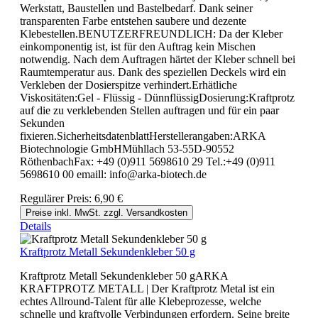
Werkstatt, Baustellen und Bastelbedarf. Dank seiner
transparenten Farbe entstehen saubere und dezente
Klebestellen.BENUTZERFREUNDLICH: Da der Kleber
einkomponentig ist, ist für den Auftrag kein Mischen
notwendig. Nach dem Auftragen härtet der Kleber schnell bei
Raumtemperatur aus. Dank des speziellen Deckels wird ein
Verkleben der Dosierspitze verhindert.Erhätliche
Viskositäten:Gel - Flüssig - DünnflüssigDosierung:Kraftprotz
auf die zu verklebenden Stellen auftragen und für ein paar
Sekunden
fixieren.SicherheitsdatenblattHerstellerangaben:ARKA
Biotechnologie GmbHMühllach 53-55D-90552
RöthenbachFax: +49 (0)911 5698610 29 Tel.:+49 (0)911
5698610 00 emaill: info@arka-biotech.de
Regulärer Preis:
6,90 €
Preise inkl. MwSt. zzgl. Versandkosten
Details
Kraftprotz Metall Sekundenkleber 50 g
Kraftprotz Metall Sekundenkleber 50 gARKA
KRAFTPROTZ METALL | Der Kraftprotz Metal ist ein
echtes Allround-Talent für alle Klebeprozesse, welche
schnelle und kraftvolle Verbindungen erfordern. Seine breite