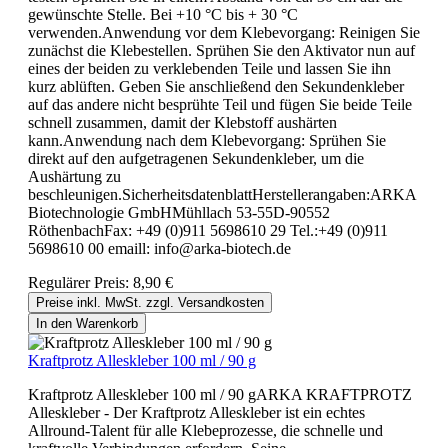
gewünschte Stelle. Bei +10 °C bis + 30 °C
verwenden.Anwendung vor dem Klebevorgang: Reinigen Sie
zunächst die Klebestellen. Sprühen Sie den Aktivator nun auf
eines der beiden zu verklebenden Teile und lassen Sie ihn
kurz ablüften. Geben Sie anschließend den Sekundenkleber
auf das andere nicht besprühte Teil und fügen Sie beide Teile
schnell zusammen, damit der Klebstoff aushärten
kann.Anwendung nach dem Klebevorgang: Sprühen Sie
direkt auf den aufgetragenen Sekundenkleber, um die
Aushärtung zu
beschleunigen.SicherheitsdatenblattHerstellerangaben:ARKA
Biotechnologie GmbHMühllach 53-55D-90552
RöthenbachFax: +49 (0)911 5698610 29 Tel.:+49 (0)911
5698610 00 emaill: info@arka-biotech.de
Regulärer Preis:
8,90 €
Preise inkl. MwSt. zzgl. Versandkosten
In den Warenkorb
Kraftprotz Alleskleber 100 ml / 90 g
Kraftprotz Alleskleber 100 ml / 90 gARKA KRAFTPROTZ
Alleskleber - Der Kraftprotz Alleskleber ist ein echtes
Allround-Talent für alle Klebeprozesse, die schnelle und