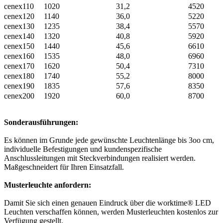
cenex110
1020
31,2
4520
cenex120
1140
36,0
5220
cenex130
1235
38,4
5570
cenex140
1320
40,8
5920
cenex150
1440
45,6
6610
cenex160
1535
48,0
6960
cenex170
1620
50,4
7310
cenex180
1740
55,2
8000
cenex190
1835
57,6
8350
cenex200
1920
60,0
8700
Sonderausführungen:
Es können im Grunde jede gewünschte Leuchtenlänge bis 3oo cm,
individuelle Befestigungen und kundenspezifische
Anschlussleitungen mit Steckverbindungen realisiert werden.
Maßgeschneidert für Ihren Einsatzfall.
Musterleuchte anfordern:
Damit Sie sich einen genauen Eindruck über die worktime® LED
Leuchten verschaffen können, werden Musterleuchten kostenlos zur
Verfügung gestellt.