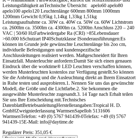
Leistungsfähigkeit anTechnische Übersicht: apelo60 apelo80
apelo100 apelo120 Leuchtenlänge 600mm 800mm 1000mm
1200mm Gewicht 0,95kg 1,14kg 1,33kg 1,51kg
Leistungsaufnahme ca. 30W ca. 40W ca. 50W ca. 60W Lichtstrom
ca. 2600lm ca. 3500lm ca. 4300lm ca. 5200lm Anschluss 220 – 240
VAC | 50/60 HzFarbwiedergabe Ra (CRI) >85Lebensdauer
>60.000 hSchutzart IP40Schutzklasse ISonderausführungen:Es
können im Grunde jede gewünschte Leuchtenlänge bis 2oo cm,
individuelle Befestigungen und kundenspezifische
Anschlussleitungen realisiert werden. Maßgeschneidert für Ihren
Einsatzfall. Musterleuchte anfordern:Damit Sie sich einen genauen
Eindruck über die worktime® LED Leuchten verschaffen können,
werden Musterleuchten kostenlos zur Verfügung gestellt.So können
Sie die Anbringung und die Ausleuchtung direkt an Ihrem Einsatzort
in Ruhe testen und ausprobieren.1. Nennen Sie uns das gewünschte
Modell, die Größe und die Lichtfarbe.2. Sie bekommen die
ausgewählte Musterleuchte zugesandt.3. 14 Tage nach Erhalt teilen
Sie uns Ihre Entscheidung mit.Technisches
DatenblattBetriebsanleitungHerstellerangaben:Tropical H. D.
GmbHZweigniederlassung WarmsenSapelloh 5131606
WarmsenTelefon: +49 (0) 5767 941439-0Telefax: +49 (0) 5767
941439-15E-Mail: info@daytime.de
Regulärer Preis:
351,05 €