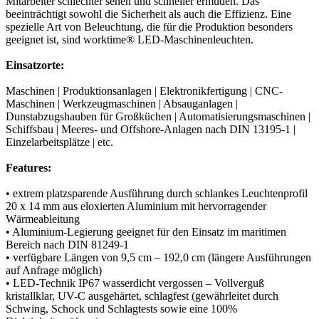
Mitarbeiter schlechter sehen und schneller ermüden. Das
beeinträchtigt sowohl die Sicherheit als auch die Effizienz. Eine
spezielle Art von Beleuchtung, die für die Produktion besonders
geeignet ist, sind worktime® LED-Maschinenleuchten.
Einsatzorte:
Maschinen | Produktionsanlagen | Elektronikfertigung | CNC-
Maschinen | Werkzeugmaschinen | Absauganlagen |
Dunstabzugshauben für Großküchen | Automatisierungsmaschinen |
Schiffsbau | Meeres- und Offshore-Anlagen nach DIN 13195-1 |
Einzelarbeitsplätze | etc.
Features:
• extrem platzsparende Ausführung durch schlankes Leuchtenprofil
20 x 14 mm aus eloxierten Aluminium mit hervorragender
Wärmeableitung
• Aluminium-Legierung geeignet für den Einsatz im maritimen
Bereich nach DIN 81249-1
• verfügbare Längen von 9,5 cm – 192,0 cm (längere Ausführungen
auf Anfrage möglich)
• LED-Technik IP67 wasserdicht vergossen – Vollverguß
kristallklar, UV-C ausgehärtet, schlagfest (gewährleitet durch
Schwing, Schock und Schlagtests sowie eine 100%