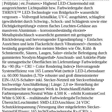
| Prüfplatz | etc.Features:• Highend LED-Clustermodul mit
ausgezeichneter Lichtqualität bzw. Farbwiedergabe durch
THRIVE™ LED-Technologie von Bridgelux®• wasserdicht
vergossen – Vollverguß kristallklar, UV-C ausgehärtet, schlagfest
(gewährleitet durch Schwing-, Schock- und Schlagtests sowie eine
Dichtigkeitsprüfung)• extrem flaches Leuchten-Gehäuse aus
massivem Aluminium – korrosionsbeständig eloxiert•
Metallspiralschlauch wasserdicht gummiert mit geringster
Rückfederung und hervorragender Eigendämpfung > Einfaches
Ausrichten und kein Flackerlicht durch Vibrationen!• chemisch
beständig gegenüber den meisten Medien wie Öle, Kühl- &
Schmierstoffe, Säuren, Laugen, Salze• einfache Befestigung durch
gummierten Neodym-Magnetfuß• Anschraub- und Anklebe-Platte
für unmagnetische Oberflächen im Lieferumfang• Farbwiedergabe
Ra >90 (Ra = CRI > Color Rendering Index)• Hervorragende
Systemeffizienz von 165 Lumen/Watt (netto)• LED-Lebensdauer
ca. 60.000 Stunden (L70)• robuster und groß dimensionierter
EIN-/AUS-Schalter• inkl. Stecker-Netzteil mit Steckverbindung•
hochwertige Anschlußleitung | Länge: 2,0 m• Herstellung der
Flexarmleuchte im eigenen Werk in DeutschlandErhätliche
Farbtemperaturen:Neutral White 4.500 K – erhöht KontrasteCool
White 6.500 K – realitätsnahe FarbwiedergabeTechnische
Übersicht:Leuchtmittel: SMD-LEDAnschluss: 24 VDC
Schutzkleinspannung (Versorgung über mitgeliefertes Stecker-
Netzteil)Effizenz: 165 lm/WFarbwiedergabe Ra (CRI): >