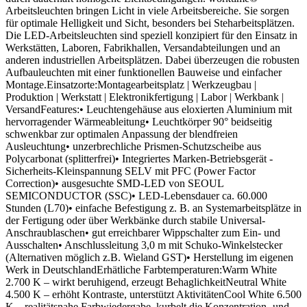
Arbeitsleuchten bringen Licht in viele Arbeitsbereiche. Sie sorgen
für optimale Helligkeit und Sicht, besonders bei Steharbeitsplätzen.
Die LED-Arbeitsleuchten sind speziell konzipiert für den Einsatz in
Werkstätten, Laboren, Fabrikhallen, Versandabteilungen und an
anderen industriellen Arbeitsplätzen. Dabei überzeugen die robusten
Aufbauleuchten mit einer funktionellen Bauweise und einfacher
Montage.Einsatzorte:Montagearbeitsplatz | Werkzeugbau |
Produktion | Werkstatt | Elektronikfertigung | Labor | Werkbank |
VersandFeatures:• Leuchtengehäuse aus eloxierten Aluminium mit
hervorragender Wärmeableitung• Leuchtkörper 90° beidseitig
schwenkbar zur optimalen Anpassung der blendfreien
Ausleuchtung• unzerbrechliche Prismen-Schutzscheibe aus
Polycarbonat (splitterfrei)• Integriertes Marken-Betriebsgerät -
Sicherheits-Kleinspannung SELV mit PFC (Power Factor
Correction)• ausgesuchte SMD-LED von SEOUL
SEMICONDUCTOR (SSC)• LED-Lebensdauer ca. 60.000
Stunden (L70)• einfache Befestigung z. B. an Systemarbeitsplätze in
der Fertigung oder über Werkbänke durch stabile Universal-
Anschraublaschen• gut erreichbarer Wippschalter zum Ein- und
Ausschalten• Anschlussleitung 3,0 m mit Schuko-Winkelstecker
(Alternativen möglich z.B. Wieland GST)• Herstellung im eigenen
Werk in DeutschlandErhätliche Farbtemperaturen:Warm White
2.700 K – wirkt beruhigend, erzeugt BehaglichkeitNeutral White
4.500 K – erhöht Kontraste, unterstützt AktivitätenCool White 6.500
K – realitätsnahe Farbwiedergabe, kurbelt die Konzentration- und