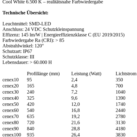
Cool White 6.500 K – realitätsnahe Farbwiedergabe
Technische Übersicht:
Leuchtmittel: SMD-LED
Anschluss: 24 VDC Schutzkleinspannung
Effizenz: 145 lm/W | Energieeffizienzklasse C (EU 2019/2015)
Farbwiedergabe Ra (CRI): > 85
Abstrahlwinkel: 120°
Schutzart: IP67
Schutzklasse: III
Lebensdauer: > 60.000 H
Profillänge (mm)
Leistung (Watt)
Lichtstro
cenex10
95
2,4
350
cenex20
165
4,8
700
cenex30
240
7,2
1040
cenex40
325
9,6
1390
cenex50
420
12,0
1740
cenex60
540
16,8
2440
cenex70
635
19,2
2780
cenex80
720
21,6
3130
cenex90
840
28,8
4180
cenex100
935
26,4
3830