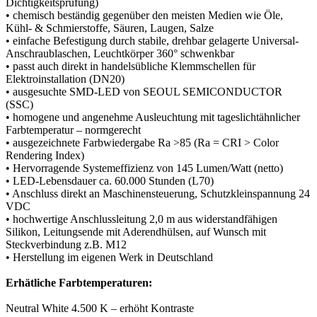
Dichtigkeitsprüfung)
• chemisch beständig gegenüber den meisten Medien wie Öle,
Kühl- & Schmierstoffe, Säuren, Laugen, Salze
• einfache Befestigung durch stabile, drehbar gelagerte Universal-
Anschraublaschen, Leuchtkörper 360° schwenkbar
• passt auch direkt in handelsübliche Klemmschellen für
Elektroinstallation (DN20)
• ausgesuchte SMD-LED von SEOUL SEMICONDUCTOR
(SSC)
• homogene und angenehme Ausleuchtung mit tageslichtähnlicher
Farbtemperatur – normgerecht
• ausgezeichnete Farbwiedergabe Ra >85 (Ra = CRI > Color
Rendering Index)
• Hervorragende Systemeffizienz von 145 Lumen/Watt (netto)
• LED-Lebensdauer ca. 60.000 Stunden (L70)
• Anschluss direkt an Maschinensteuerung, Schutzkleinspannung 24
VDC
• hochwertige Anschlussleitung 2,0 m aus widerstandfähigen
Silikon, Leitungsende mit Aderendhülsen, auf Wunsch mit
Steckverbindung z.B. M12
• Herstellung im eigenen Werk in Deutschland
Erhätliche Farbtemperaturen:
Neutral White 4.500 K – erhöht Kontraste