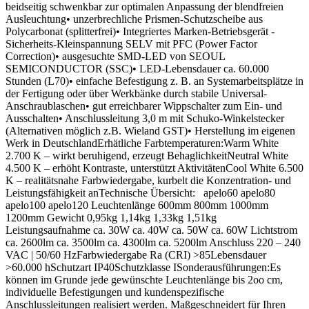
beidseitig schwenkbar zur optimalen Anpassung der blendfreien
Ausleuchtung• unzerbrechliche Prismen-Schutzscheibe aus
Polycarbonat (splitterfrei)• Integriertes Marken-Betriebsgerät -
Sicherheits-Kleinspannung SELV mit PFC (Power Factor
Correction)• ausgesuchte SMD-LED von SEOUL
SEMICONDUCTOR (SSC)• LED-Lebensdauer ca. 60.000
Stunden (L70)• einfache Befestigung z. B. an Systemarbeitsplätze in
der Fertigung oder über Werkbänke durch stabile Universal-
Anschraublaschen• gut erreichbarer Wippschalter zum Ein- und
Ausschalten• Anschlussleitung 3,0 m mit Schuko-Winkelstecker
(Alternativen möglich z.B. Wieland GST)• Herstellung im eigenen
Werk in DeutschlandErhätliche Farbtemperaturen:Warm White
2.700 K – wirkt beruhigend, erzeugt BehaglichkeitNeutral White
4.500 K – erhöht Kontraste, unterstützt AktivitätenCool White 6.500
K – realitätsnahe Farbwiedergabe, kurbelt die Konzentration- und
Leistungsfähigkeit anTechnische Übersicht: apelo60 apelo80
apelo100 apelo120 Leuchtenlänge 600mm 800mm 1000mm
1200mm Gewicht 0,95kg 1,14kg 1,33kg 1,51kg
Leistungsaufnahme ca. 30W ca. 40W ca. 50W ca. 60W Lichtstrom
ca. 2600lm ca. 3500lm ca. 4300lm ca. 5200lm Anschluss 220 – 240
VAC | 50/60 HzFarbwiedergabe Ra (CRI) >85Lebensdauer
>60.000 hSchutzart IP40Schutzklasse ISonderausführungen:Es
können im Grunde jede gewünschte Leuchtenlänge bis 2oo cm,
individuelle Befestigungen und kundenspezifische
Anschlussleitungen realisiert werden. Maßgeschneidert für Ihren