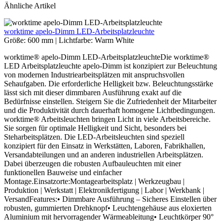
Ähnliche Artikel
worktime apelo-Dimm LED-Arbeitsplatzleuchte
Größe:
600 mm
|
Lichtfarbe:
Warm White
worktime® apelo-Dimm LED-ArbeitsplatzleuchteDie worktime®
LED Arbeitsplatzleuchte apelo-Dimm ist konzipiert zur Beleuchtung
von modernen Industriearbeitsplätzen mit anspruchsvollen
Sehaufgaben. Die erforderliche Helligkeit bzw. Beleuchtungsstärke
lässt sich mit dieser dimmbaren Ausführung exakt auf die
Bedürfnisse einstellen. Steigern Sie die Zufriedenheit der Mitarbeiter
und die Produktivität durch dauerhaft homogene Lichtbedingungen.
worktime® Arbeitsleuchten bringen Licht in viele Arbeitsbereiche.
Sie sorgen für optimale Helligkeit und Sicht, besonders bei
Steharbeitsplätzen. Die LED-Arbeitsleuchten sind speziell
konzipiert für den Einsatz in Werkstätten, Laboren, Fabrikhallen,
Versandabteilungen und an anderen industriellen Arbeitsplätzen.
Dabei überzeugen die robusten Aufbauleuchten mit einer
funktionellen Bauweise und einfacher
Montage.Einsatzorte:Montagearbeitsplatz | Werkzeugbau |
Produktion | Werkstatt | Elektronikfertigung | Labor | Werkbank |
VersandFeatures:• Dimmbare Ausführung – Sicheres Einstellen über
robusten, gummierten Drehknopf• Leuchtengehäuse aus eloxierten
Aluminium mit hervorragender Wärmeableitung• Leuchtkörper 90°