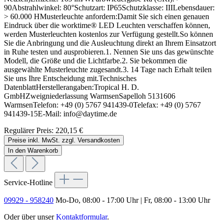
90Abstrahlwinkel: 80°Schutzart: IP65Schutzklasse: IIILebensdauer:
> 60.000 HMusterleuchte anfordern:Damit Sie sich einen genauen
Eindruck über die worktime® LED Leuchten verschaffen können,
werden Musterleuchten kostenlos zur Verfügung gestellt.So können
Sie die Anbringung und die Ausleuchtung direkt an Ihrem Einsatzort
in Ruhe testen und ausprobieren.1. Nennen Sie uns das gewünschte
Modell, die Größe und die Lichtfarbe.2. Sie bekommen die
ausgewählte Musterleuchte zugesandt.3. 14 Tage nach Erhalt teilen
Sie uns Ihre Entscheidung mit.Technisches
DatenblattHerstellerangaben:Tropical H. D.
GmbHZweigniederlassung WarmsenSapelloh 5131606
WarmsenTelefon: +49 (0) 5767 941439-0Telefax: +49 (0) 5767
941439-15E-Mail: info@daytime.de
Regulärer Preis:
220,15 €
Preise inkl. MwSt. zzgl. Versandkosten
In den Warenkorb
Service-Hotline
09929 - 958240
Mo-Do, 08:00 - 17:00 Uhr | Fr, 08:00 - 13:00 Uhr
Oder über unser
Kontaktformular
.