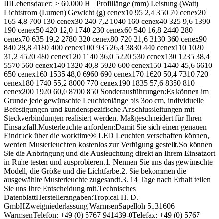
IIILebensdauer: > 60.000 H Profillänge (mm) Leistung (Watt)
Lichtstrom (Lumen) Gewicht (g) cenex10 95 2,4 350 70 cenex20
165 4,8 700 130 cenex30 240 7,2 1040 160 cenex40 325 9,6 1390
190 cenex50 420 12,0 1740 230 cenex60 540 16,8 2440 280
cenex70 635 19,2 2780 320 cenex80 720 21,6 3130 360 cenex90
840 28,8 4180 400 cenex100 935 26,4 3830 440 cenex110 1020
31,2 4520 480 cenex120 1140 36,0 5220 530 cenex130 1235 38,4
5570 560 cenex140 1320 40,8 5920 600 cenex150 1440 45,6 6610
650 cenex160 1535 48,0 6960 690 cenex170 1620 50,4 7310 720
cenex180 1740 55,2 8000 770 cenex190 1835 57,6 8350 810
cenex200 1920 60,0 8700 850 Sonderausführungen:Es können im
Grunde jede gewünschte Leuchtenlänge bis 3oo cm, individuelle
Befestigungen und kundenspezifische Anschlussleitungen mit
Steckverbindungen realisiert werden. Maßgeschneidert für Ihren
Einsatzfall.Musterleuchte anfordern:Damit Sie sich einen genauen
Eindruck über die worktime® LED Leuchten verschaffen können,
werden Musterleuchten kostenlos zur Verfügung gestellt.So können
Sie die Anbringung und die Ausleuchtung direkt an Ihrem Einsatzort
in Ruhe testen und ausprobieren.1. Nennen Sie uns das gewünschte
Modell, die Größe und die Lichtfarbe.2. Sie bekommen die
ausgewählte Musterleuchte zugesandt.3. 14 Tage nach Erhalt teilen
Sie uns Ihre Entscheidung mit.Technisches
DatenblattHerstellerangaben:Tropical H. D.
GmbHZweigniederlassung WarmsenSapelloh 5131606
WarmsenTelefon: +49 (0) 5767 941439-0Telefax: +49 (0) 5767