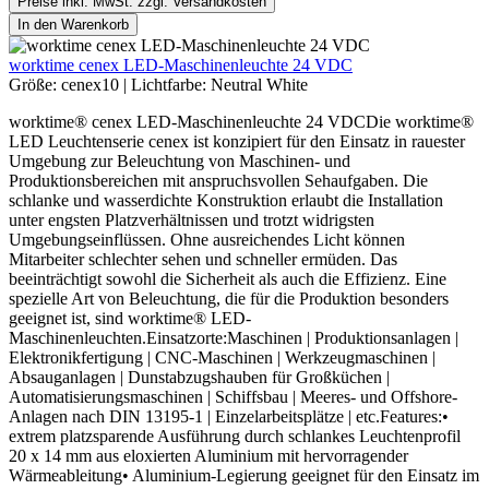
Preise inkl. MwSt. zzgl. Versandkosten
In den Warenkorb
worktime cenex LED-Maschinenleuchte 24 VDC
Größe:
cenex10
|
Lichtfarbe:
Neutral White
worktime® cenex LED-Maschinenleuchte 24 VDCDie worktime®
LED Leuchtenserie cenex ist konzipiert für den Einsatz in rauester
Umgebung zur Beleuchtung von Maschinen- und
Produktionsbereichen mit anspruchsvollen Sehaufgaben. Die
schlanke und wasserdichte Konstruktion erlaubt die Installation
unter engsten Platzverhältnissen und trotzt widrigsten
Umgebungseinflüssen. Ohne ausreichendes Licht können
Mitarbeiter schlechter sehen und schneller ermüden. Das
beeinträchtigt sowohl die Sicherheit als auch die Effizienz. Eine
spezielle Art von Beleuchtung, die für die Produktion besonders
geeignet ist, sind worktime® LED-
Maschinenleuchten.Einsatzorte:Maschinen | Produktionsanlagen |
Elektronikfertigung | CNC-Maschinen | Werkzeugmaschinen |
Absauganlagen | Dunstabzugshauben für Großküchen |
Automatisierungsmaschinen | Schiffsbau | Meeres- und Offshore-
Anlagen nach DIN 13195-1 | Einzelarbeitsplätze | etc.Features:•
extrem platzsparende Ausführung durch schlankes Leuchtenprofil
20 x 14 mm aus eloxierten Aluminium mit hervorragender
Wärmeableitung• Aluminium-Legierung geeignet für den Einsatz im