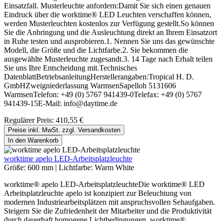
Einsatzfall. Musterleuchte anfordern:Damit Sie sich einen genauen
Eindruck über die worktime® LED Leuchten verschaffen können,
werden Musterleuchten kostenlos zur Verfügung gestellt.So können
Sie die Anbringung und die Ausleuchtung direkt an Ihrem Einsatzort
in Ruhe testen und ausprobieren.1. Nennen Sie uns das gewünschte
Modell, die Größe und die Lichtfarbe.2. Sie bekommen die
ausgewählte Musterleuchte zugesandt.3. 14 Tage nach Erhalt teilen
Sie uns Ihre Entscheidung mit.Technisches
DatenblattBetriebsanleitungHerstellerangaben:Tropical H. D.
GmbHZweigniederlassung WarmsenSapelloh 5131606
WarmsenTelefon: +49 (0) 5767 941439-0Telefax: +49 (0) 5767
941439-15E-Mail: info@daytime.de
Regulärer Preis:
410,55 €
Preise inkl. MwSt. zzgl. Versandkosten
In den Warenkorb
worktime apelo LED-Arbeitsplatzleuchte
Größe:
600 mm
|
Lichtfarbe:
Warm White
worktime® apelo LED-ArbeitsplatzleuchteDie worktime® LED
Arbeitsplatzleuchte apelo ist konzipiert zur Beleuchtung von
modernen Industriearbeitsplätzen mit anspruchsvollen Sehaufgaben.
Steigern Sie die Zufriedenheit der Mitarbeiter und die Produktivität
durch dauerhaft homogene Lichtbedingungen. worktime®