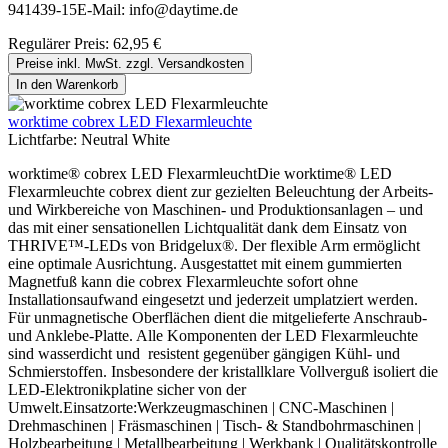
941439-15E-Mail: info@daytime.de
Regulärer Preis:
62,95 €
Preise inkl. MwSt. zzgl. Versandkosten
In den Warenkorb
worktime cobrex LED Flexarmleuchte
Lichtfarbe:
Neutral White
worktime® cobrex LED FlexarmleuchtDie worktime® LED
Flexarmleuchte cobrex dient zur gezielten Beleuchtung der Arbeits-
und Wirkbereiche von Maschinen- und Produktionsanlagen – und
das mit einer sensationellen Lichtqualität dank dem Einsatz von
THRIVE™-LEDs von Bridgelux®. Der flexible Arm ermöglicht
eine optimale Ausrichtung. Ausgestattet mit einem gummierten
Magnetfuß kann die cobrex Flexarmleuchte sofort ohne
Installationsaufwand eingesetzt und jederzeit umplatziert werden.
Für unmagnetische Oberflächen dient die mitgelieferte Anschraub-
und Anklebe-Platte. Alle Komponenten der LED Flexarmleuchte
sind wasserdicht und resistent gegenüber gängigen Kühl- und
Schmierstoffen. Insbesondere der kristallklare Vollverguß isoliert die
LED-Elektronikplatine sicher von der
Umwelt.Einsatzorte:Werkzeugmaschinen | CNC-Maschinen |
Drehmaschinen | Fräsmaschinen | Tisch- & Standbohrmaschinen |
Holzbearbeitung | Metallbearbeitung | Werkbank | Qualitätskontrolle