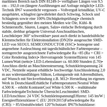
maritimen Bereich nach DIN 81249-1• verfügbare Längen von 9,5
cm – 192,0 cm (längere Ausführungen auf Anfrage möglich)• LED-
Technik IP67 wasserdicht vergossen – Vollverguß kristallklar, UV-C
ausgehärtet, schlagfest (gewährleitet durch Schwing, Schock und
Schlagtests sowie eine 100% Dichtigkeitsprüfung)• chemisch
beständig gegenüber den meisten Medien wie Öle, Kühl- &
Schmierstoffe, Säuren, Laugen, Salze• einfache Befestigung durch
stabile, drehbar gelagerte Universal-Anschraublaschen,
Leuchtkörper 360° schwenkbar• passt auch direkt in handelsübliche
Klemmschellen für Elektroinstallation (DN20)• ausgesuchte SMD-
LED von SEOUL SEMICONDUCTOR (SSC)• homogene und
angenehme Ausleuchtung mit tageslichtähnlicher Farbtemperatur –
normgerecht• ausgezeichnete Farbwiedergabe Ra >85 (Ra = CRI >
Color Rendering Index)• Hervorragende Systemeffizienz von 145
Lumen/Watt (netto)• LED-Lebensdauer ca. 60.000 Stunden (L70)•
Anschluss direkt an Maschinensteuerung, Schutzkleinspannung 24
VDC, Netzteile separat erhältlich• hochwertige Anschlussleitung 2,0
m aus widerstandfähigen Silikon, Leitungsende mit Aderendhülsen,
auf Wunsch mit Steckverbindung z.B. M12• Herstellung im eigenen
Werk in DeutschlandErhätliche Farbtemperaturen:Neutral White
4.500 K – erhöht KontrasteCool White 6.500 K – realitätsnahe
FarbwiedergabeTechnische Übersicht:Leuchtmittel: SMD-
LEDAnschluss: 24 VDC SchutzkleinspannungEffizenz: 145 lm/W |
Energieeffizienzklasse C (EU 2019/2015)Farbwiedergabe Ra
(CRI): > 85Abstrahlwinkel: 120°Schutzart: IP67Schutzklasse: