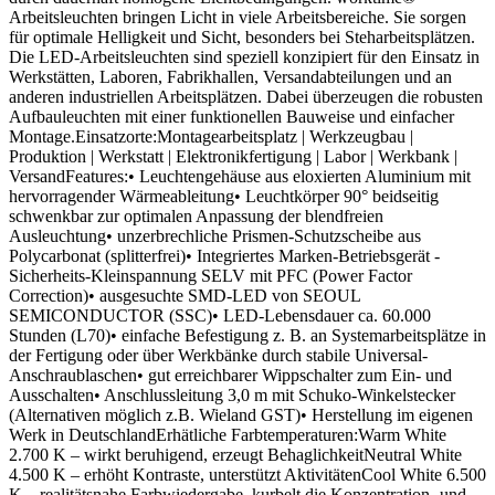
Arbeitsleuchten bringen Licht in viele Arbeitsbereiche. Sie sorgen
für optimale Helligkeit und Sicht, besonders bei Steharbeitsplätzen.
Die LED-Arbeitsleuchten sind speziell konzipiert für den Einsatz in
Werkstätten, Laboren, Fabrikhallen, Versandabteilungen und an
anderen industriellen Arbeitsplätzen. Dabei überzeugen die robusten
Aufbauleuchten mit einer funktionellen Bauweise und einfacher
Montage.Einsatzorte:Montagearbeitsplatz | Werkzeugbau |
Produktion | Werkstatt | Elektronikfertigung | Labor | Werkbank |
VersandFeatures:• Leuchtengehäuse aus eloxierten Aluminium mit
hervorragender Wärmeableitung• Leuchtkörper 90° beidseitig
schwenkbar zur optimalen Anpassung der blendfreien
Ausleuchtung• unzerbrechliche Prismen-Schutzscheibe aus
Polycarbonat (splitterfrei)• Integriertes Marken-Betriebsgerät -
Sicherheits-Kleinspannung SELV mit PFC (Power Factor
Correction)• ausgesuchte SMD-LED von SEOUL
SEMICONDUCTOR (SSC)• LED-Lebensdauer ca. 60.000
Stunden (L70)• einfache Befestigung z. B. an Systemarbeitsplätze in
der Fertigung oder über Werkbänke durch stabile Universal-
Anschraublaschen• gut erreichbarer Wippschalter zum Ein- und
Ausschalten• Anschlussleitung 3,0 m mit Schuko-Winkelstecker
(Alternativen möglich z.B. Wieland GST)• Herstellung im eigenen
Werk in DeutschlandErhätliche Farbtemperaturen:Warm White
2.700 K – wirkt beruhigend, erzeugt BehaglichkeitNeutral White
4.500 K – erhöht Kontraste, unterstützt AktivitätenCool White 6.500
K – realitätsnahe Farbwiedergabe, kurbelt die Konzentration- und