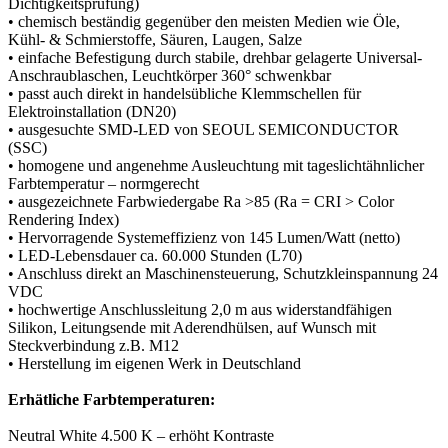
Dichtigkeitsprüfung)
• chemisch beständig gegenüber den meisten Medien wie Öle,
Kühl- & Schmierstoffe, Säuren, Laugen, Salze
• einfache Befestigung durch stabile, drehbar gelagerte Universal-
Anschraublaschen, Leuchtkörper 360° schwenkbar
• passt auch direkt in handelsübliche Klemmschellen für
Elektroinstallation (DN20)
• ausgesuchte SMD-LED von SEOUL SEMICONDUCTOR
(SSC)
• homogene und angenehme Ausleuchtung mit tageslichtähnlicher
Farbtemperatur – normgerecht
• ausgezeichnete Farbwiedergabe Ra >85 (Ra = CRI > Color
Rendering Index)
• Hervorragende Systemeffizienz von 145 Lumen/Watt (netto)
• LED-Lebensdauer ca. 60.000 Stunden (L70)
• Anschluss direkt an Maschinensteuerung, Schutzkleinspannung 24
VDC
• hochwertige Anschlussleitung 2,0 m aus widerstandfähigen
Silikon, Leitungsende mit Aderendhülsen, auf Wunsch mit
Steckverbindung z.B. M12
• Herstellung im eigenen Werk in Deutschland
Erhätliche Farbtemperaturen:
Neutral White 4.500 K – erhöht Kontraste