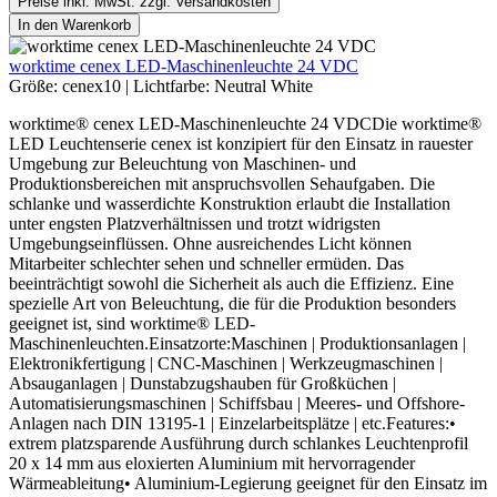
Preise inkl. MwSt. zzgl. Versandkosten
In den Warenkorb
worktime cenex LED-Maschinenleuchte 24 VDC
Größe:
cenex10
|
Lichtfarbe:
Neutral White
worktime® cenex LED-Maschinenleuchte 24 VDCDie worktime®
LED Leuchtenserie cenex ist konzipiert für den Einsatz in rauester
Umgebung zur Beleuchtung von Maschinen- und
Produktionsbereichen mit anspruchsvollen Sehaufgaben. Die
schlanke und wasserdichte Konstruktion erlaubt die Installation
unter engsten Platzverhältnissen und trotzt widrigsten
Umgebungseinflüssen. Ohne ausreichendes Licht können
Mitarbeiter schlechter sehen und schneller ermüden. Das
beeinträchtigt sowohl die Sicherheit als auch die Effizienz. Eine
spezielle Art von Beleuchtung, die für die Produktion besonders
geeignet ist, sind worktime® LED-
Maschinenleuchten.Einsatzorte:Maschinen | Produktionsanlagen |
Elektronikfertigung | CNC-Maschinen | Werkzeugmaschinen |
Absauganlagen | Dunstabzugshauben für Großküchen |
Automatisierungsmaschinen | Schiffsbau | Meeres- und Offshore-
Anlagen nach DIN 13195-1 | Einzelarbeitsplätze | etc.Features:•
extrem platzsparende Ausführung durch schlankes Leuchtenprofil
20 x 14 mm aus eloxierten Aluminium mit hervorragender
Wärmeableitung• Aluminium-Legierung geeignet für den Einsatz im