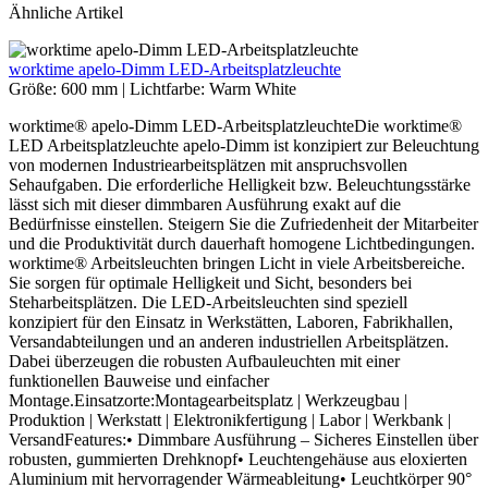
Ähnliche Artikel
worktime apelo-Dimm LED-Arbeitsplatzleuchte
Größe:
600 mm
|
Lichtfarbe:
Warm White
worktime® apelo-Dimm LED-ArbeitsplatzleuchteDie worktime®
LED Arbeitsplatzleuchte apelo-Dimm ist konzipiert zur Beleuchtung
von modernen Industriearbeitsplätzen mit anspruchsvollen
Sehaufgaben. Die erforderliche Helligkeit bzw. Beleuchtungsstärke
lässt sich mit dieser dimmbaren Ausführung exakt auf die
Bedürfnisse einstellen. Steigern Sie die Zufriedenheit der Mitarbeiter
und die Produktivität durch dauerhaft homogene Lichtbedingungen.
worktime® Arbeitsleuchten bringen Licht in viele Arbeitsbereiche.
Sie sorgen für optimale Helligkeit und Sicht, besonders bei
Steharbeitsplätzen. Die LED-Arbeitsleuchten sind speziell
konzipiert für den Einsatz in Werkstätten, Laboren, Fabrikhallen,
Versandabteilungen und an anderen industriellen Arbeitsplätzen.
Dabei überzeugen die robusten Aufbauleuchten mit einer
funktionellen Bauweise und einfacher
Montage.Einsatzorte:Montagearbeitsplatz | Werkzeugbau |
Produktion | Werkstatt | Elektronikfertigung | Labor | Werkbank |
VersandFeatures:• Dimmbare Ausführung – Sicheres Einstellen über
robusten, gummierten Drehknopf• Leuchtengehäuse aus eloxierten
Aluminium mit hervorragender Wärmeableitung• Leuchtkörper 90°