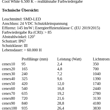
Cool White 6.500 K – realitätsnahe Farbwiedergabe
Technische Übersicht:
Leuchtmittel: SMD-LED
Anschluss: 24 VDC Schutzkleinspannung
Effizenz: 145 lm/W | Energieeffizienzklasse C (EU 2019/2015)
Farbwiedergabe Ra (CRI): > 85
Abstrahlwinkel: 120°
Schutzart: IP67
Schutzklasse: III
Lebensdauer: > 60.000 H
Profillänge (mm)
Leistung (Watt)
Lichtstro
cenex10
95
2,4
350
cenex20
165
4,8
700
cenex30
240
7,2
1040
cenex40
325
9,6
1390
cenex50
420
12,0
1740
cenex60
540
16,8
2440
cenex70
635
19,2
2780
cenex80
720
21,6
3130
cenex90
840
28,8
4180
cenex100
935
26,4
3830