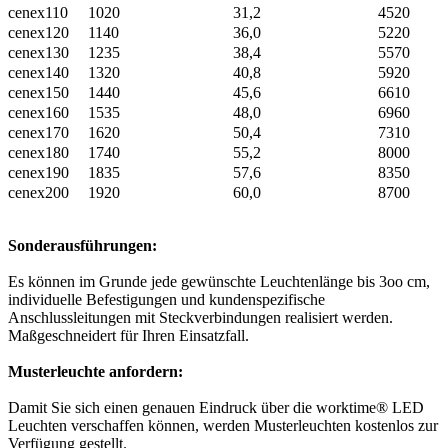
cenex110
1020
31,2
4520
cenex120
1140
36,0
5220
cenex130
1235
38,4
5570
cenex140
1320
40,8
5920
cenex150
1440
45,6
6610
cenex160
1535
48,0
6960
cenex170
1620
50,4
7310
cenex180
1740
55,2
8000
cenex190
1835
57,6
8350
cenex200
1920
60,0
8700
Sonderausführungen:
Es können im Grunde jede gewünschte Leuchtenlänge bis 3oo cm,
individuelle Befestigungen und kundenspezifische
Anschlussleitungen mit Steckverbindungen realisiert werden.
Maßgeschneidert für Ihren Einsatzfall.
Musterleuchte anfordern:
Damit Sie sich einen genauen Eindruck über die worktime® LED
Leuchten verschaffen können, werden Musterleuchten kostenlos zur
Verfügung gestellt.