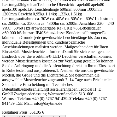
Leistungsfähigkeit anTechnische Übersicht: apelo60 apelo80
apelo100 apelo120 Leuchtenlänge 600mm 800mm 1000mm
1200mm Gewicht 0,95kg 1,14kg 1,33kg 1,51kg
Leistungsaufnahme ca. 30W ca. 40W ca. 50W ca. 60W Lichtstrom
ca. 2600lm ca. 3500lm ca. 4300lm ca. 5200lm Anschluss 220 – 240
VAC | 50/60 HzFarbwiedergabe Ra (CRI) >85Lebensdauer
>60.000 hSchutzart IP40Schutzklasse ISonderausführungen:Es
können im Grunde jede gewünschte Leuchtenlänge bis 2oo cm,
individuelle Befestigungen und kundenspezifische
Anschlussleitungen realisiert werden. Maßgeschneidert für Ihren
Einsatzfall. Musterleuchte anfordern:Damit Sie sich einen genauen
Eindruck über die worktime® LED Leuchten verschaffen können,
werden Musterleuchten kostenlos zur Verfügung gestellt.So können
Sie die Anbringung und die Ausleuchtung direkt an Ihrem Einsatzort
in Ruhe testen und ausprobieren.1. Nennen Sie uns das gewünschte
Modell, die Größe und die Lichtfarbe.2. Sie bekommen die
ausgewählte Musterleuchte zugesandt.3. 14 Tage nach Erhalt teilen
Sie uns Ihre Entscheidung mit.Technisches
DatenblattBetriebsanleitungHerstellerangaben:Tropical H. D.
GmbHZweigniederlassung WarmsenSapelloh 5131606
WarmsenTelefon: +49 (0) 5767 941439-0Telefax: +49 (0) 5767
941439-15E-Mail: info@daytime.de
Regulärer Preis:
351,05 €