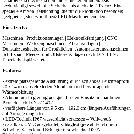
Mitarbeiter schlechter sehen und schneller ermüden. Das
beeinträchtigt sowohl die Sicherheit als auch die Effizienz. Eine
spezielle Art von Beleuchtung, die für die Produktion besonders
geeignet ist, sind worktime® LED-Maschinenleuchten.
Einsatzorte:
Maschinen | Produktionsanlagen | Elektronikfertigung | CNC-
Maschinen | Werkzeugmaschinen | Absauganlagen |
Dunstabzugshauben für Großküchen | Automatisierungsmaschinen |
Schiffsbau | Meeres- und Offshore-Anlagen nach DIN 13195-1 |
Einzelarbeitsplätze | etc.
Features:
• extrem platzsparende Ausführung durch schlankes Leuchtenprofil
20 x 14 mm aus eloxierten Aluminium mit hervorragender
Wärmeableitung
• Aluminium-Legierung geeignet für den Einsatz im maritimen
Bereich nach DIN 81249-1
• verfügbare Längen von 9,5 cm – 192,0 cm (längere Ausführungen
auf Anfrage möglich)
• LED-Technik IP67 wasserdicht vergossen – Vollverguß
kristallklar, UV-C ausgehärtet, schlagfest (gewährleitet durch
Schwing, Schock und Schlagtests sowie eine 100%