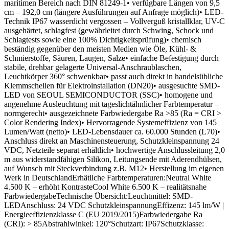
maritimen Bereich nach DIN 81249-1• verfügbare Längen von 9,5
cm – 192,0 cm (längere Ausführungen auf Anfrage möglich)• LED-
Technik IP67 wasserdicht vergossen – Vollverguß kristallklar, UV-C
ausgehärtet, schlagfest (gewährleitet durch Schwing, Schock und
Schlagtests sowie eine 100% Dichtigkeitsprüfung)• chemisch
beständig gegenüber den meisten Medien wie Öle, Kühl- &
Schmierstoffe, Säuren, Laugen, Salze• einfache Befestigung durch
stabile, drehbar gelagerte Universal-Anschraublaschen,
Leuchtkörper 360° schwenkbar• passt auch direkt in handelsübliche
Klemmschellen für Elektroinstallation (DN20)• ausgesuchte SMD-
LED von SEOUL SEMICONDUCTOR (SSC)• homogene und
angenehme Ausleuchtung mit tageslichtähnlicher Farbtemperatur –
normgerecht• ausgezeichnete Farbwiedergabe Ra >85 (Ra = CRI >
Color Rendering Index)• Hervorragende Systemeffizienz von 145
Lumen/Watt (netto)• LED-Lebensdauer ca. 60.000 Stunden (L70)•
Anschluss direkt an Maschinensteuerung, Schutzkleinspannung 24
VDC, Netzteile separat erhältlich• hochwertige Anschlussleitung 2,0
m aus widerstandfähigen Silikon, Leitungsende mit Aderendhülsen,
auf Wunsch mit Steckverbindung z.B. M12• Herstellung im eigenen
Werk in DeutschlandErhätliche Farbtemperaturen:Neutral White
4.500 K – erhöht KontrasteCool White 6.500 K – realitätsnahe
FarbwiedergabeTechnische Übersicht:Leuchtmittel: SMD-
LEDAnschluss: 24 VDC SchutzkleinspannungEffizenz: 145 lm/W |
Energieeffizienzklasse C (EU 2019/2015)Farbwiedergabe Ra
(CRI): > 85Abstrahlwinkel: 120°Schutzart: IP67Schutzklasse: