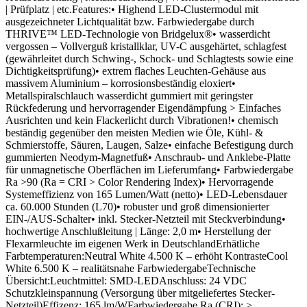
| Prüfplatz | etc.Features:• Highend LED-Clustermodul mit
ausgezeichneter Lichtqualität bzw. Farbwiedergabe durch
THRIVE™ LED-Technologie von Bridgelux®• wasserdicht
vergossen – Vollverguß kristallklar, UV-C ausgehärtet, schlagfest
(gewährleitet durch Schwing-, Schock- und Schlagtests sowie eine
Dichtigkeitsprüfung)• extrem flaches Leuchten-Gehäuse aus
massivem Aluminium – korrosionsbeständig eloxiert•
Metallspiralschlauch wasserdicht gummiert mit geringster
Rückfederung und hervorragender Eigendämpfung > Einfaches
Ausrichten und kein Flackerlicht durch Vibrationen!• chemisch
beständig gegenüber den meisten Medien wie Öle, Kühl- &
Schmierstoffe, Säuren, Laugen, Salze• einfache Befestigung durch
gummierten Neodym-Magnetfuß• Anschraub- und Anklebe-Platte
für unmagnetische Oberflächen im Lieferumfang• Farbwiedergabe
Ra >90 (Ra = CRI > Color Rendering Index)• Hervorragende
Systemeffizienz von 165 Lumen/Watt (netto)• LED-Lebensdauer
ca. 60.000 Stunden (L70)• robuster und groß dimensionierter
EIN-/AUS-Schalter• inkl. Stecker-Netzteil mit Steckverbindung•
hochwertige Anschlußleitung | Länge: 2,0 m• Herstellung der
Flexarmleuchte im eigenen Werk in DeutschlandErhätliche
Farbtemperaturen:Neutral White 4.500 K – erhöht KontrasteCool
White 6.500 K – realitätsnahe FarbwiedergabeTechnische
Übersicht:Leuchtmittel: SMD-LEDAnschluss: 24 VDC
Schutzkleinspannung (Versorgung über mitgeliefertes Stecker-
Netzteil)Effizenz: 165 lm/WFarbwiedergabe Ra (CRI): >