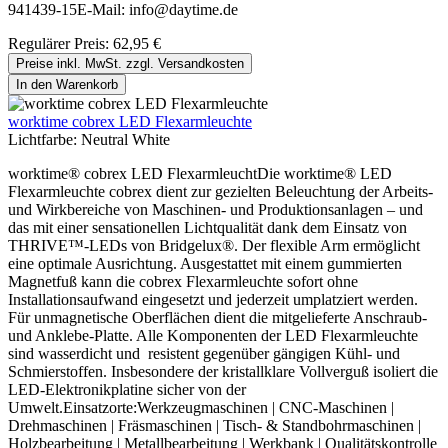
941439-15E-Mail: info@daytime.de
Regulärer Preis:
62,95 €
Preise inkl. MwSt. zzgl. Versandkosten
In den Warenkorb
worktime cobrex LED Flexarmleuchte
Lichtfarbe:
Neutral White
worktime® cobrex LED FlexarmleuchtDie worktime® LED
Flexarmleuchte cobrex dient zur gezielten Beleuchtung der Arbeits-
und Wirkbereiche von Maschinen- und Produktionsanlagen – und
das mit einer sensationellen Lichtqualität dank dem Einsatz von
THRIVE™-LEDs von Bridgelux®. Der flexible Arm ermöglicht
eine optimale Ausrichtung. Ausgestattet mit einem gummierten
Magnetfuß kann die cobrex Flexarmleuchte sofort ohne
Installationsaufwand eingesetzt und jederzeit umplatziert werden.
Für unmagnetische Oberflächen dient die mitgelieferte Anschraub-
und Anklebe-Platte. Alle Komponenten der LED Flexarmleuchte
sind wasserdicht und resistent gegenüber gängigen Kühl- und
Schmierstoffen. Insbesondere der kristallklare Vollverguß isoliert die
LED-Elektronikplatine sicher von der
Umwelt.Einsatzorte:Werkzeugmaschinen | CNC-Maschinen |
Drehmaschinen | Fräsmaschinen | Tisch- & Standbohrmaschinen |
Holzbearbeitung | Metallbearbeitung | Werkbank | Qualitätskontrolle