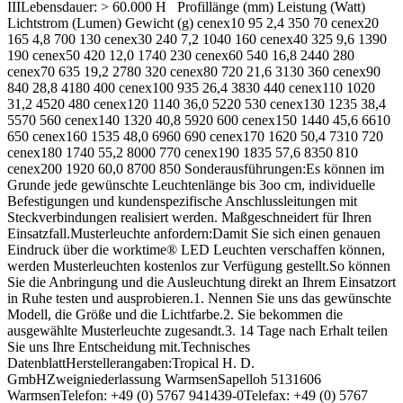
IIILebensdauer: > 60.000 H Profillänge (mm) Leistung (Watt)
Lichtstrom (Lumen) Gewicht (g) cenex10 95 2,4 350 70 cenex20
165 4,8 700 130 cenex30 240 7,2 1040 160 cenex40 325 9,6 1390
190 cenex50 420 12,0 1740 230 cenex60 540 16,8 2440 280
cenex70 635 19,2 2780 320 cenex80 720 21,6 3130 360 cenex90
840 28,8 4180 400 cenex100 935 26,4 3830 440 cenex110 1020
31,2 4520 480 cenex120 1140 36,0 5220 530 cenex130 1235 38,4
5570 560 cenex140 1320 40,8 5920 600 cenex150 1440 45,6 6610
650 cenex160 1535 48,0 6960 690 cenex170 1620 50,4 7310 720
cenex180 1740 55,2 8000 770 cenex190 1835 57,6 8350 810
cenex200 1920 60,0 8700 850 Sonderausführungen:Es können im
Grunde jede gewünschte Leuchtenlänge bis 3oo cm, individuelle
Befestigungen und kundenspezifische Anschlussleitungen mit
Steckverbindungen realisiert werden. Maßgeschneidert für Ihren
Einsatzfall.Musterleuchte anfordern:Damit Sie sich einen genauen
Eindruck über die worktime® LED Leuchten verschaffen können,
werden Musterleuchten kostenlos zur Verfügung gestellt.So können
Sie die Anbringung und die Ausleuchtung direkt an Ihrem Einsatzort
in Ruhe testen und ausprobieren.1. Nennen Sie uns das gewünschte
Modell, die Größe und die Lichtfarbe.2. Sie bekommen die
ausgewählte Musterleuchte zugesandt.3. 14 Tage nach Erhalt teilen
Sie uns Ihre Entscheidung mit.Technisches
DatenblattHerstellerangaben:Tropical H. D.
GmbHZweigniederlassung WarmsenSapelloh 5131606
WarmsenTelefon: +49 (0) 5767 941439-0Telefax: +49 (0) 5767