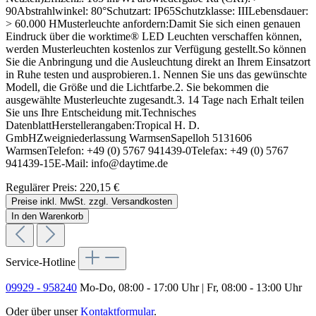
90Abstrahlwinkel: 80°Schutzart: IP65Schutzklasse: IIILebensdauer:
> 60.000 HMusterleuchte anfordern:Damit Sie sich einen genauen
Eindruck über die worktime® LED Leuchten verschaffen können,
werden Musterleuchten kostenlos zur Verfügung gestellt.So können
Sie die Anbringung und die Ausleuchtung direkt an Ihrem Einsatzort
in Ruhe testen und ausprobieren.1. Nennen Sie uns das gewünschte
Modell, die Größe und die Lichtfarbe.2. Sie bekommen die
ausgewählte Musterleuchte zugesandt.3. 14 Tage nach Erhalt teilen
Sie uns Ihre Entscheidung mit.Technisches
DatenblattHerstellerangaben:Tropical H. D.
GmbHZweigniederlassung WarmsenSapelloh 5131606
WarmsenTelefon: +49 (0) 5767 941439-0Telefax: +49 (0) 5767
941439-15E-Mail: info@daytime.de
Regulärer Preis:
220,15 €
Preise inkl. MwSt. zzgl. Versandkosten
In den Warenkorb
Service-Hotline
09929 - 958240
Mo-Do, 08:00 - 17:00 Uhr | Fr, 08:00 - 13:00 Uhr
Oder über unser
Kontaktformular
.