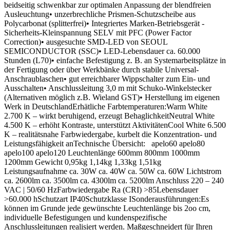
beidseitig schwenkbar zur optimalen Anpassung der blendfreien
Ausleuchtung• unzerbrechliche Prismen-Schutzscheibe aus
Polycarbonat (splitterfrei)• Integriertes Marken-Betriebsgerät -
Sicherheits-Kleinspannung SELV mit PFC (Power Factor
Correction)• ausgesuchte SMD-LED von SEOUL
SEMICONDUCTOR (SSC)• LED-Lebensdauer ca. 60.000
Stunden (L70)• einfache Befestigung z. B. an Systemarbeitsplätze in
der Fertigung oder über Werkbänke durch stabile Universal-
Anschraublaschen• gut erreichbarer Wippschalter zum Ein- und
Ausschalten• Anschlussleitung 3,0 m mit Schuko-Winkelstecker
(Alternativen möglich z.B. Wieland GST)• Herstellung im eigenen
Werk in DeutschlandErhätliche Farbtemperaturen:Warm White
2.700 K – wirkt beruhigend, erzeugt BehaglichkeitNeutral White
4.500 K – erhöht Kontraste, unterstützt AktivitätenCool White 6.500
K – realitätsnahe Farbwiedergabe, kurbelt die Konzentration- und
Leistungsfähigkeit anTechnische Übersicht: apelo60 apelo80
apelo100 apelo120 Leuchtenlänge 600mm 800mm 1000mm
1200mm Gewicht 0,95kg 1,14kg 1,33kg 1,51kg
Leistungsaufnahme ca. 30W ca. 40W ca. 50W ca. 60W Lichtstrom
ca. 2600lm ca. 3500lm ca. 4300lm ca. 5200lm Anschluss 220 – 240
VAC | 50/60 HzFarbwiedergabe Ra (CRI) >85Lebensdauer
>60.000 hSchutzart IP40Schutzklasse ISonderausführungen:Es
können im Grunde jede gewünschte Leuchtenlänge bis 2oo cm,
individuelle Befestigungen und kundenspezifische
Anschlussleitungen realisiert werden. Maßgeschneidert für Ihren