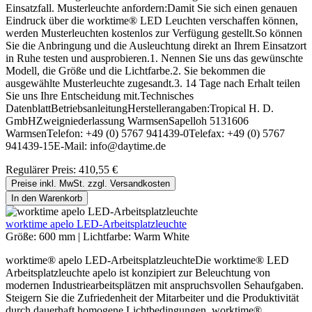
Einsatzfall. Musterleuchte anfordern:Damit Sie sich einen genauen
Eindruck über die worktime® LED Leuchten verschaffen können,
werden Musterleuchten kostenlos zur Verfügung gestellt.So können
Sie die Anbringung und die Ausleuchtung direkt an Ihrem Einsatzort
in Ruhe testen und ausprobieren.1. Nennen Sie uns das gewünschte
Modell, die Größe und die Lichtfarbe.2. Sie bekommen die
ausgewählte Musterleuchte zugesandt.3. 14 Tage nach Erhalt teilen
Sie uns Ihre Entscheidung mit.Technisches
DatenblattBetriebsanleitungHerstellerangaben:Tropical H. D.
GmbHZweigniederlassung WarmsenSapelloh 5131606
WarmsenTelefon: +49 (0) 5767 941439-0Telefax: +49 (0) 5767
941439-15E-Mail: info@daytime.de
Regulärer Preis:
410,55 €
Preise inkl. MwSt. zzgl. Versandkosten
In den Warenkorb
worktime apelo LED-Arbeitsplatzleuchte
Größe:
600 mm
|
Lichtfarbe:
Warm White
worktime® apelo LED-ArbeitsplatzleuchteDie worktime® LED
Arbeitsplatzleuchte apelo ist konzipiert zur Beleuchtung von
modernen Industriearbeitsplätzen mit anspruchsvollen Sehaufgaben.
Steigern Sie die Zufriedenheit der Mitarbeiter und die Produktivität
durch dauerhaft homogene Lichtbedingungen. worktime®