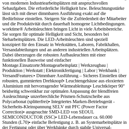
von modernen Industriearbeitsplätzen mit anspruchsvollen
Sehaufgaben. Die erforderliche Helligkeit bzw. Beleuchtungsstärke
lässt sich mit dieser dimmbaren Ausführung exakt auf die
Bedürfnisse einstellen. Steigern Sie die Zufriedenheit der Mitarbeiter
und die Produktivität durch dauerhaft homogene Lichtbedingungen.
worktime® Arbeitsleuchten bringen Licht in viele Arbeitsbereiche.
Sie sorgen für optimale Helligkeit und Sicht, besonders bei
Steharbeitsplätzen. Die LED-Arbeitsleuchten sind speziell
konzipiert für den Einsatz in Werkstätten, Laboren, Fabrikhallen,
Versandabteilungen und an anderen industriellen Arbeitsplätzen.
Dabei überzeugen die robusten Aufbauleuchten mit einer
funktionellen Bauweise und einfacher
Montage.Einsatzorte:Montagearbeitsplatz | Werkzeugbau |
Produktion | Werkstatt | Elektronikfertigung | Labor | Werkbank |
VersandFeatures:• Dimmbare Ausführung – Sicheres Einstellen über
robusten, gummierten Drehknopf• Leuchtengehäuse aus eloxierten
Aluminium mit hervorragender Wärmeableitung• Leuchtkörper 90°
beidseitig schwenkbar zur optimalen Anpassung der blendfreien
Ausleuchtung• unzerbrechliche Prismen-Schutzscheibe aus
Polycarbonat (splitterfrei)• Integriertes Marken-Betriebsgerät -
Sicherheits-Kleinspannung SELV mit PFC (Power Factor
Correction)• ausgesuchte SMD-LED von SEOUL
SEMICONDUCTOR (SSC)• LED-Lebensdauer ca. 60.000
Stunden (L70)• einfache Befestigung z. B. an Systemarbeitsplätze in
der Fertigung oder über Werkbänke durch stabile Universal-