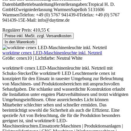
DatenblattBetriebsanleitungHerstellerangaben:Tropical H. D.
GmbHZweigniederlassung WarmsenSapelloh 5131606
WarmsenTelefon: +49 (0) 5767 941439-0Telefax: +49 (0) 5767
941439-15E-Mail: info@daytime.de
Regulärer Preis:
410,55 €
Preise inkl. MwSt. zzgl. Versandkosten
In den Warenkorb
worktime cenex LED-Maschinenleuchte inkl. Netzteil
Größe:
cenex10
|
Lichtfarbe:
Neutral White
worktime® cenex LED-Maschinenleuchte inkl. Netzteil mit
Schuko-SteckerDie worktime® LED Leuchtenserie cenex ist
konzipiert für den Einsatz in rauester Umgebung zur Beleuchtung
von Maschinen- und Produktionsbereichen mit anspruchsvollen
Sehaufgaben. Die schlanke und wasserdichte Konstruktion erlaubt
die Installation unter engsten Platzverhältnissen und trotzt widrigsten
Umgebungseinflüssen. Ohne ausreichendes Licht können
Mitarbeiter schlechter sehen und schneller ermüden. Das
beeinträchtigt sowohl die Sicherheit als auch die Effizienz. Eine
spezielle Art von Beleuchtung, die für die Produktion besonders
geeignet ist, sind worktime® LED-
Maschinenleuchten.Einsatzorte:Maschinen | Produktionsanlagen |