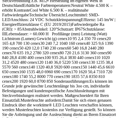
Steckverbindung z.B. M12• Herstellung im eigenen Werk in
DeutschlandErhätliche Farbtemperaturen:Neutral White 4.500 K –
erhöht KontrasteCool White 6.500 K – realitätsnahe
FarbwiedergabeTechnische Übersicht:Leuchtmittel: SMD-
LEDAnschluss: 24 VDC SchutzkleinspannungEffizenz: 145 lm/W |
Energieeffizienzklasse C (EU 2019/2015)Farbwiedergabe Ra
(CRI): > 85Abstrahlwinkel: 120°Schutzart: IP67Schutzklasse:
IIILebensdauer: > 60.000 H Profillänge (mm) Leistung (Watt)
Lichtstrom (Lumen) Gewicht (g) cenex10 95 2,4 350 70 cenex20
165 4,8 700 130 cenex30 240 7,2 1040 160 cenex40 325 9,6 1390
190 cenex50 420 12,0 1740 230 cenex60 540 16,8 2440 280
cenex70 635 19,2 2780 320 cenex80 720 21,6 3130 360 cenex90
840 28,8 4180 400 cenex100 935 26,4 3830 440 cenex110 1020
31,2 4520 480 cenex120 1140 36,0 5220 530 cenex130 1235 38,4
5570 560 cenex140 1320 40,8 5920 600 cenex150 1440 45,6 6610
650 cenex160 1535 48,0 6960 690 cenex170 1620 50,4 7310 720
cenex180 1740 55,2 8000 770 cenex190 1835 57,6 8350 810
cenex200 1920 60,0 8700 850 Sonderausführungen:Es können im
Grunde jede gewünschte Leuchtenlänge bis 3oo cm, individuelle
Befestigungen und kundenspezifische Anschlussleitungen mit
Steckverbindungen realisiert werden. Maßgeschneidert für Ihren
Einsatzfall.Musterleuchte anfordern:Damit Sie sich einen genauen
Eindruck über die worktime® LED Leuchten verschaffen können,
werden Musterleuchten kostenlos zur Verfügung gestellt. So können
Sie die Anbringung und die Ausleuchtung direkt an Ihrem Einsatzort