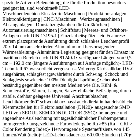
spezielle Art von Beleuchtung, die für die Produktion besonders
geeignet ist, sind worktime® LED-
Maschinenleuchten.Einsatzorte:Maschinen | Produktionsanlagen |
Elektronikfertigung | CNC-Maschinen | Werkzeugmaschinen |
Absauganlagen | Dunstabzugshauben für Großküchen |
Automatisierungsmaschinen | Schiffsbau | Meeres- und Offshore-
Anlagen nach DIN 13195-1 | Einzelarbeitsplätze | etc.Features:•
extrem platzsparende Ausführung durch schlankes Leuchtenprofil
20 x 14 mm aus eloxierten Aluminium mit hervorragender
Wärmeableitung• Aluminium-Legierung geeignet für den Einsatz im
maritimen Bereich nach DIN 81249-1• verfügbare Längen von 9,5
cm – 192,0 cm (längere Ausführungen auf Anfrage möglich)• LED-
Technik IP67 wasserdicht vergossen – Vollverguß kristallklar, UV-C
ausgehärtet, schlagfest (gewährleitet durch Schwing, Schock und
Schlagtests sowie eine 100% Dichtigkeitsprüfung)• chemisch
beständig gegenüber den meisten Medien wie Öle, Kühl- &
Schmierstoffe, Säuren, Laugen, Salze• einfache Befestigung durch
stabile, drehbar gelagerte Universal-Anschraublaschen,
Leuchtkörper 360° schwenkbar• passt auch direkt in handelsübliche
Klemmschellen für Elektroinstallation (DN20)• ausgesuchte SMD-
LED von SEOUL SEMICONDUCTOR (SSC)• homogene und
angenehme Ausleuchtung mit tageslichtähnlicher Farbtemperatur –
normgerecht• ausgezeichnete Farbwiedergabe Ra >85 (Ra = CRI >
Color Rendering Index)• Hervorragende Systemeffizienz von 145
Lumen/Watt (netto)• LED-Lebensdauer ca. 60.000 Stunden (L70)•