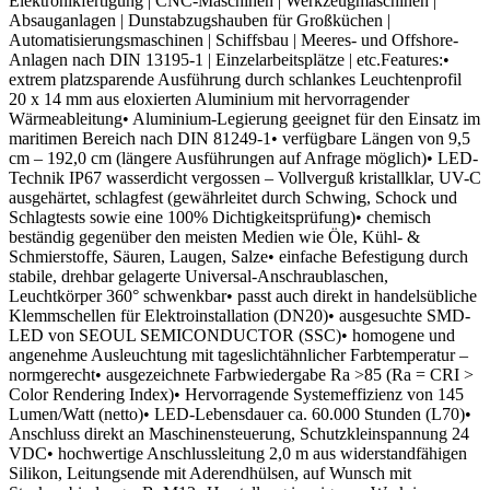
Elektronikfertigung | CNC-Maschinen | Werkzeugmaschinen |
Absauganlagen | Dunstabzugshauben für Großküchen |
Automatisierungsmaschinen | Schiffsbau | Meeres- und Offshore-
Anlagen nach DIN 13195-1 | Einzelarbeitsplätze | etc.Features:•
extrem platzsparende Ausführung durch schlankes Leuchtenprofil
20 x 14 mm aus eloxierten Aluminium mit hervorragender
Wärmeableitung• Aluminium-Legierung geeignet für den Einsatz im
maritimen Bereich nach DIN 81249-1• verfügbare Längen von 9,5
cm – 192,0 cm (längere Ausführungen auf Anfrage möglich)• LED-
Technik IP67 wasserdicht vergossen – Vollverguß kristallklar, UV-C
ausgehärtet, schlagfest (gewährleitet durch Schwing, Schock und
Schlagtests sowie eine 100% Dichtigkeitsprüfung)• chemisch
beständig gegenüber den meisten Medien wie Öle, Kühl- &
Schmierstoffe, Säuren, Laugen, Salze• einfache Befestigung durch
stabile, drehbar gelagerte Universal-Anschraublaschen,
Leuchtkörper 360° schwenkbar• passt auch direkt in handelsübliche
Klemmschellen für Elektroinstallation (DN20)• ausgesuchte SMD-
LED von SEOUL SEMICONDUCTOR (SSC)• homogene und
angenehme Ausleuchtung mit tageslichtähnlicher Farbtemperatur –
normgerecht• ausgezeichnete Farbwiedergabe Ra >85 (Ra = CRI >
Color Rendering Index)• Hervorragende Systemeffizienz von 145
Lumen/Watt (netto)• LED-Lebensdauer ca. 60.000 Stunden (L70)•
Anschluss direkt an Maschinensteuerung, Schutzkleinspannung 24
VDC• hochwertige Anschlussleitung 2,0 m aus widerstandfähigen
Silikon, Leitungsende mit Aderendhülsen, auf Wunsch mit