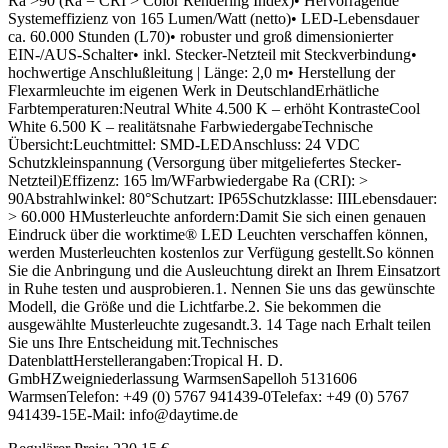
Ra >90 (Ra = CRI > Color Rendering Index)• Hervorragende
Systemeffizienz von 165 Lumen/Watt (netto)• LED-Lebensdauer
ca. 60.000 Stunden (L70)• robuster und groß dimensionierter
EIN-/AUS-Schalter• inkl. Stecker-Netzteil mit Steckverbindung•
hochwertige Anschlußleitung | Länge: 2,0 m• Herstellung der
Flexarmleuchte im eigenen Werk in DeutschlandErhätliche
Farbtemperaturen:Neutral White 4.500 K – erhöht KontrasteCool
White 6.500 K – realitätsnahe FarbwiedergabeTechnische
Übersicht:Leuchtmittel: SMD-LEDAnschluss: 24 VDC
Schutzkleinspannung (Versorgung über mitgeliefertes Stecker-
Netzteil)Effizenz: 165 lm/WFarbwiedergabe Ra (CRI): >
90Abstrahlwinkel: 80°Schutzart: IP65Schutzklasse: IIILebensdauer:
> 60.000 HMusterleuchte anfordern:Damit Sie sich einen genauen
Eindruck über die worktime® LED Leuchten verschaffen können,
werden Musterleuchten kostenlos zur Verfügung gestellt.So können
Sie die Anbringung und die Ausleuchtung direkt an Ihrem Einsatzort
in Ruhe testen und ausprobieren.1. Nennen Sie uns das gewünschte
Modell, die Größe und die Lichtfarbe.2. Sie bekommen die
ausgewählte Musterleuchte zugesandt.3. 14 Tage nach Erhalt teilen
Sie uns Ihre Entscheidung mit.Technisches
DatenblattHerstellerangaben:Tropical H. D.
GmbHZweigniederlassung WarmsenSapelloh 5131606
WarmsenTelefon: +49 (0) 5767 941439-0Telefax: +49 (0) 5767
941439-15E-Mail: info@daytime.de