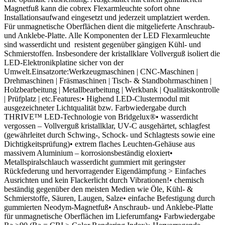
Magnetfuß kann die cobrex Flexarmleuchte sofort ohne
Installationsaufwand eingesetzt und jederzeit umplatziert werden.
Für unmagnetische Oberflächen dient die mitgelieferte Anschraub-
und Anklebe-Platte. Alle Komponenten der LED Flexarmleuchte
sind wasserdicht und resistent gegenüber gängigen Kühl- und
Schmierstoffen. Insbesondere der kristallklare Vollverguß isoliert die
LED-Elektronikplatine sicher von der
Umwelt.Einsatzorte:Werkzeugmaschinen | CNC-Maschinen |
Drehmaschinen | Fräsmaschinen | Tisch- & Standbohrmaschinen |
Holzbearbeitung | Metallbearbeitung | Werkbank | Qualitätskontrolle
| Prüfplatz | etc.Features:• Highend LED-Clustermodul mit
ausgezeichneter Lichtqualität bzw. Farbwiedergabe durch
THRIVE™ LED-Technologie von Bridgelux®• wasserdicht
vergossen – Vollverguß kristallklar, UV-C ausgehärtet, schlagfest
(gewährleitet durch Schwing-, Schock- und Schlagtests sowie eine
Dichtigkeitsprüfung)• extrem flaches Leuchten-Gehäuse aus
massivem Aluminium – korrosionsbeständig eloxiert•
Metallspiralschlauch wasserdicht gummiert mit geringster
Rückfederung und hervorragender Eigendämpfung > Einfaches
Ausrichten und kein Flackerlicht durch Vibrationen!• chemisch
beständig gegenüber den meisten Medien wie Öle, Kühl- &
Schmierstoffe, Säuren, Laugen, Salze• einfache Befestigung durch
gummierten Neodym-Magnetfuß• Anschraub- und Anklebe-Platte
für unmagnetische Oberflächen im Lieferumfang• Farbwiedergabe