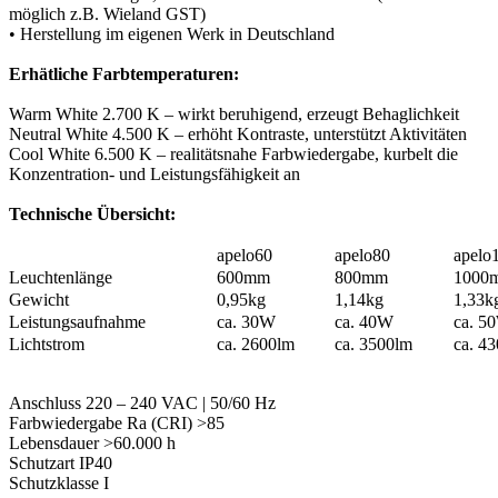
möglich z.B. Wieland GST)
• Herstellung im eigenen Werk in Deutschland
Erhätliche Farbtemperaturen:
Warm White 2.700 K – wirkt beruhigend, erzeugt Behaglichkeit
Neutral White 4.500 K – erhöht Kontraste, unterstützt Aktivitäten
Cool White 6.500 K – realitätsnahe Farbwiedergabe, kurbelt die
Konzentration- und Leistungsfähigkeit an
Technische Übersicht:
apelo60
apelo80
apelo
Leuchtenlänge
600mm
800mm
1000
Gewicht
0,95kg
1,14kg
1,33k
Leistungsaufnahme
ca. 30W
ca. 40W
ca. 5
Lichtstrom
ca. 2600lm
ca. 3500lm
ca. 4
Anschluss 220 – 240 VAC | 50/60 Hz
Farbwiedergabe Ra (CRI) >85
Lebensdauer >60.000 h
Schutzart IP40
Schutzklasse I