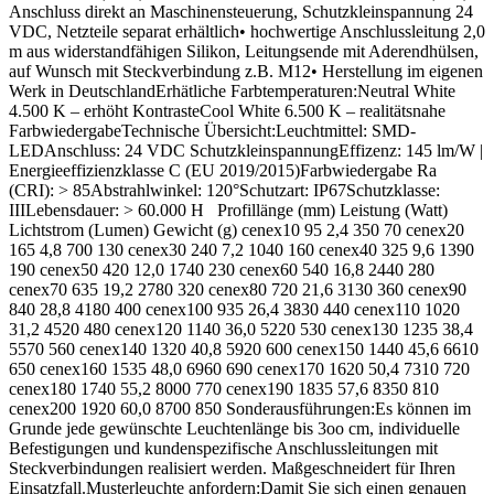
Anschluss direkt an Maschinensteuerung, Schutzkleinspannung 24
VDC, Netzteile separat erhältlich• hochwertige Anschlussleitung 2,0
m aus widerstandfähigen Silikon, Leitungsende mit Aderendhülsen,
auf Wunsch mit Steckverbindung z.B. M12• Herstellung im eigenen
Werk in DeutschlandErhätliche Farbtemperaturen:Neutral White
4.500 K – erhöht KontrasteCool White 6.500 K – realitätsnahe
FarbwiedergabeTechnische Übersicht:Leuchtmittel: SMD-
LEDAnschluss: 24 VDC SchutzkleinspannungEffizenz: 145 lm/W |
Energieeffizienzklasse C (EU 2019/2015)Farbwiedergabe Ra
(CRI): > 85Abstrahlwinkel: 120°Schutzart: IP67Schutzklasse:
IIILebensdauer: > 60.000 H Profillänge (mm) Leistung (Watt)
Lichtstrom (Lumen) Gewicht (g) cenex10 95 2,4 350 70 cenex20
165 4,8 700 130 cenex30 240 7,2 1040 160 cenex40 325 9,6 1390
190 cenex50 420 12,0 1740 230 cenex60 540 16,8 2440 280
cenex70 635 19,2 2780 320 cenex80 720 21,6 3130 360 cenex90
840 28,8 4180 400 cenex100 935 26,4 3830 440 cenex110 1020
31,2 4520 480 cenex120 1140 36,0 5220 530 cenex130 1235 38,4
5570 560 cenex140 1320 40,8 5920 600 cenex150 1440 45,6 6610
650 cenex160 1535 48,0 6960 690 cenex170 1620 50,4 7310 720
cenex180 1740 55,2 8000 770 cenex190 1835 57,6 8350 810
cenex200 1920 60,0 8700 850 Sonderausführungen:Es können im
Grunde jede gewünschte Leuchtenlänge bis 3oo cm, individuelle
Befestigungen und kundenspezifische Anschlussleitungen mit
Steckverbindungen realisiert werden. Maßgeschneidert für Ihren
Einsatzfall.Musterleuchte anfordern:Damit Sie sich einen genauen