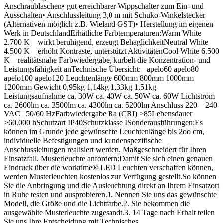
Anschraublaschen• gut erreichbarer Wippschalter zum Ein- und
Ausschalten• Anschlussleitung 3,0 m mit Schuko-Winkelstecker
(Alternativen möglich z.B. Wieland GST)• Herstellung im eigenen
Werk in DeutschlandErhätliche Farbtemperaturen:Warm White
2.700 K – wirkt beruhigend, erzeugt BehaglichkeitNeutral White
4.500 K – erhöht Kontraste, unterstützt AktivitätenCool White 6.500
K – realitätsnahe Farbwiedergabe, kurbelt die Konzentration- und
Leistungsfähigkeit anTechnische Übersicht: apelo60 apelo80
apelo100 apelo120 Leuchtenlänge 600mm 800mm 1000mm
1200mm Gewicht 0,95kg 1,14kg 1,33kg 1,51kg
Leistungsaufnahme ca. 30W ca. 40W ca. 50W ca. 60W Lichtstrom
ca. 2600lm ca. 3500lm ca. 4300lm ca. 5200lm Anschluss 220 – 240
VAC | 50/60 HzFarbwiedergabe Ra (CRI) >85Lebensdauer
>60.000 hSchutzart IP40Schutzklasse ISonderausführungen:Es
können im Grunde jede gewünschte Leuchtenlänge bis 2oo cm,
individuelle Befestigungen und kundenspezifische
Anschlussleitungen realisiert werden. Maßgeschneidert für Ihren
Einsatzfall. Musterleuchte anfordern:Damit Sie sich einen genauen
Eindruck über die worktime® LED Leuchten verschaffen können,
werden Musterleuchten kostenlos zur Verfügung gestellt.So können
Sie die Anbringung und die Ausleuchtung direkt an Ihrem Einsatzort
in Ruhe testen und ausprobieren.1. Nennen Sie uns das gewünschte
Modell, die Größe und die Lichtfarbe.2. Sie bekommen die
ausgewählte Musterleuchte zugesandt.3. 14 Tage nach Erhalt teilen
Sie uns Ihre Entscheidung mit.Technisches