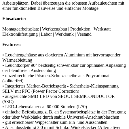
Arbeitsplätzen. Dabei überzeugen die robusten Aufbauleuchten mit
einer funktionellen Bauweise und einfacher Montage.
Einsatzorte:
Montagearbeitsplatz | Werkzeugbau | Produktion | Werkstatt |
Elektronikfertigung | Labor | Werkbank | Versand
Features:
• Leuchtengehäuse aus eloxierten Aluminium mit hervorragender
Wärmeableitung
• Leuchtkörper 90° beidseitig schwenkbar zur optimalen Anpassung
der blendfreien Ausleuchtung
• unzerbrechliche Prismen-Schutzscheibe aus Polycarbonat
(splitterfrei)
• Integriertes Marken-Betriebsgerät - Sicherheits-Kleinspannung
SELV mit PFC (Power Factor Correction)
• ausgesuchte SMD-LED von SEOUL SEMICONDUCTOR
(SSC)
• LED-Lebensdauer ca. 60.000 Stunden (L70)
• einfache Befestigung z. B. an Systemarbeitsplätze in der Fertigung
oder über Werkbänke durch stabile Universal-Anschraublaschen
• gut erreichbarer Wippschalter zum Ein- und Ausschalten
• Anschlussleitung 3,0 m mit Schuko-Winkelstecker (Alternativen