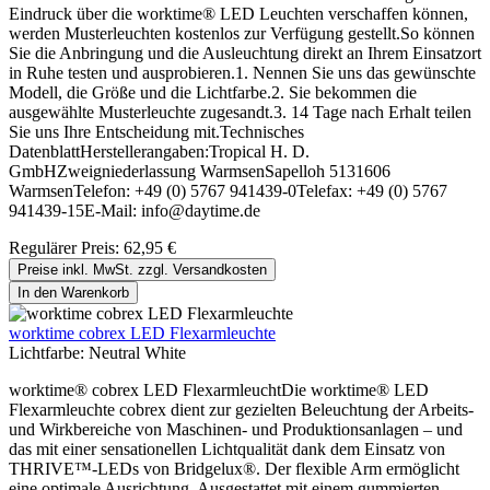
Eindruck über die worktime® LED Leuchten verschaffen können,
werden Musterleuchten kostenlos zur Verfügung gestellt.So können
Sie die Anbringung und die Ausleuchtung direkt an Ihrem Einsatzort
in Ruhe testen und ausprobieren.1. Nennen Sie uns das gewünschte
Modell, die Größe und die Lichtfarbe.2. Sie bekommen die
ausgewählte Musterleuchte zugesandt.3. 14 Tage nach Erhalt teilen
Sie uns Ihre Entscheidung mit.Technisches
DatenblattHerstellerangaben:Tropical H. D.
GmbHZweigniederlassung WarmsenSapelloh 5131606
WarmsenTelefon: +49 (0) 5767 941439-0Telefax: +49 (0) 5767
941439-15E-Mail: info@daytime.de
Regulärer Preis:
62,95 €
Preise inkl. MwSt. zzgl. Versandkosten
In den Warenkorb
worktime cobrex LED Flexarmleuchte
Lichtfarbe:
Neutral White
worktime® cobrex LED FlexarmleuchtDie worktime® LED
Flexarmleuchte cobrex dient zur gezielten Beleuchtung der Arbeits-
und Wirkbereiche von Maschinen- und Produktionsanlagen – und
das mit einer sensationellen Lichtqualität dank dem Einsatz von
THRIVE™-LEDs von Bridgelux®. Der flexible Arm ermöglicht
eine optimale Ausrichtung. Ausgestattet mit einem gummierten