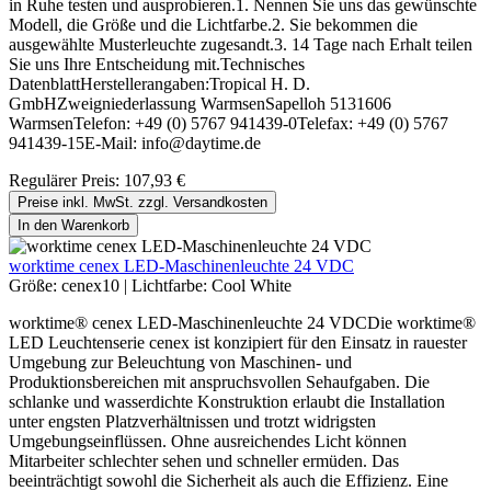
in Ruhe testen und ausprobieren.1. Nennen Sie uns das gewünschte
Modell, die Größe und die Lichtfarbe.2. Sie bekommen die
ausgewählte Musterleuchte zugesandt.3. 14 Tage nach Erhalt teilen
Sie uns Ihre Entscheidung mit.Technisches
DatenblattHerstellerangaben:Tropical H. D.
GmbHZweigniederlassung WarmsenSapelloh 5131606
WarmsenTelefon: +49 (0) 5767 941439-0Telefax: +49 (0) 5767
941439-15E-Mail: info@daytime.de
Regulärer Preis:
107,93 €
Preise inkl. MwSt. zzgl. Versandkosten
In den Warenkorb
worktime cenex LED-Maschinenleuchte 24 VDC
Größe:
cenex10
|
Lichtfarbe:
Cool White
worktime® cenex LED-Maschinenleuchte 24 VDCDie worktime®
LED Leuchtenserie cenex ist konzipiert für den Einsatz in rauester
Umgebung zur Beleuchtung von Maschinen- und
Produktionsbereichen mit anspruchsvollen Sehaufgaben. Die
schlanke und wasserdichte Konstruktion erlaubt die Installation
unter engsten Platzverhältnissen und trotzt widrigsten
Umgebungseinflüssen. Ohne ausreichendes Licht können
Mitarbeiter schlechter sehen und schneller ermüden. Das
beeinträchtigt sowohl die Sicherheit als auch die Effizienz. Eine