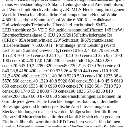
m aus widerstandfähigen Silikon, Leitungsende mit Aderendhülsen,
auf Wunsch mit Steckverbindung z.B. M12• Herstellung im eigenen
Werk in DeutschlandErhätliche Farbtemperaturen:Neutral White
4.500 K – erhöht KontrasteCool White 6.500 K – realitätsnahe
FarbwiedergabeTechnische Übersicht:Leuchtmittel: SMD-
LEDAnschluss: 24 VDC SchutzkleinspannungEffizenz: 145 lm/W |
Energieeffizienzklasse C (EU 2019/2015)Farbwiedergabe Ra
(CRI): > 85Abstrahlwinkel: 120°Schutzart: IP67Schutzklasse:
IIILebensdauer: > 60.000 H Profillänge (mm) Leistung (Watt)
Lichtstrom (Lumen) Gewicht (g) cenex10 95 2,4 350 70 cenex20
165 4,8 700 130 cenex30 240 7,2 1040 160 cenex40 325 9,6 1390
190 cenex50 420 12,0 1740 230 cenex60 540 16,8 2440 280
cenex70 635 19,2 2780 320 cenex80 720 21,6 3130 360 cenex90
840 28,8 4180 400 cenex100 935 26,4 3830 440 cenex110 1020
31,2 4520 480 cenex120 1140 36,0 5220 530 cenex130 1235 38,4
5570 560 cenex140 1320 40,8 5920 600 cenex150 1440 45,6 6610
650 cenex160 1535 48,0 6960 690 cenex170 1620 50,4 7310 720
cenex180 1740 55,2 8000 770 cenex190 1835 57,6 8350 810
cenex200 1920 60,0 8700 850 Sonderausführungen:Es können im
Grunde jede gewünschte Leuchtenlänge bis 3oo cm, individuelle
Befestigungen und kundenspezifische Anschlussleitungen mit
Steckverbindungen realisiert werden. Maßgeschneidert für Ihren
Einsatzfall.Musterleuchte anfordern:Damit Sie sich einen genauen
Eindruck über die worktime® LED Leuchten verschaffen können,
werden Musterleuchten kostenlos zur Verfügung gestellt.So können