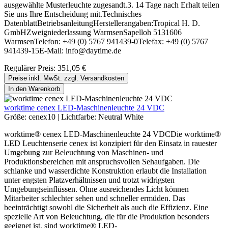
ausgewählte Musterleuchte zugesandt.3. 14 Tage nach Erhalt teilen
Sie uns Ihre Entscheidung mit.Technisches
DatenblattBetriebsanleitungHerstellerangaben:Tropical H. D.
GmbHZweigniederlassung WarmsenSapelloh 5131606
WarmsenTelefon: +49 (0) 5767 941439-0Telefax: +49 (0) 5767
941439-15E-Mail: info@daytime.de
Regulärer Preis:
351,05 €
Preise inkl. MwSt. zzgl. Versandkosten
In den Warenkorb
worktime cenex LED-Maschinenleuchte 24 VDC
Größe:
cenex10
|
Lichtfarbe:
Neutral White
worktime® cenex LED-Maschinenleuchte 24 VDCDie worktime®
LED Leuchtenserie cenex ist konzipiert für den Einsatz in rauester
Umgebung zur Beleuchtung von Maschinen- und
Produktionsbereichen mit anspruchsvollen Sehaufgaben. Die
schlanke und wasserdichte Konstruktion erlaubt die Installation
unter engsten Platzverhältnissen und trotzt widrigsten
Umgebungseinflüssen. Ohne ausreichendes Licht können
Mitarbeiter schlechter sehen und schneller ermüden. Das
beeinträchtigt sowohl die Sicherheit als auch die Effizienz. Eine
spezielle Art von Beleuchtung, die für die Produktion besonders
geeignet ist, sind worktime® LED-