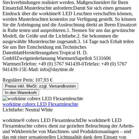
Steckverbindungen realisiert werden. Maßgeschneidert für Ihren
Einsatzfall.Musterleuchte anfordern:Damit Sie sich einen genauen
Eindruck über die worktime® LED Leuchten verschaffen können,
werden Musterleuchten kostenlos zur Verfügung gestellt. So können
Sie die Anbringung und die Ausleuchtung direkt an Ihrem Einsatzort
in Ruhe testen und ausprobieren.1. Nennen Sie uns das gewünschte
Modell, die Größe und die Lichtfarbe.2. Sie bekommen die
ausgewählte Musterleuchte zugesandt.3. 14 Tage nach Erhalt teilen
Sie uns Ihre Entscheidung mit.Technisches
DatenblattHerstellerangaben:Tropical H. D.
GmbHZweigniederlassung WarmsenSapelloh 5131606
WarmsenTelefon: +49 (0) 5767 941439-0Telefax: +49 (0) 5767
941439-15E-Mail: info@daytime.de
Regulärer Preis:
107,93 €
Preise inkl. MwSt. zzgl. Versandkosten
In den Warenkorb
worktime cobrex LED Flexarmleuchte
Lichtfarbe:
Neutral White
worktime® cobrex LED FlexarmleuchtDie worktime® LED
Flexarmleuchte cobrex dient zur gezielten Beleuchtung der Arbeits-
und Wirkbereiche von Maschinen- und Produktionsanlagen – und
das mit einer sensationellen Lichtqualität dank dem Einsatz von