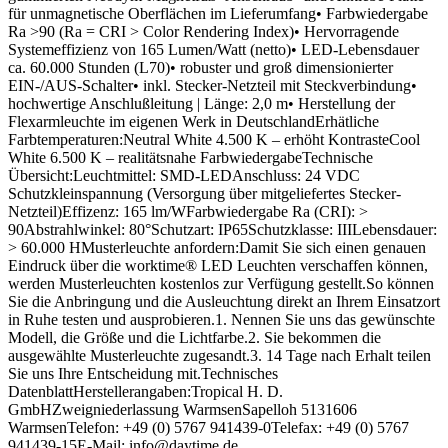
für unmagnetische Oberflächen im Lieferumfang• Farbwiedergabe
Ra >90 (Ra = CRI > Color Rendering Index)• Hervorragende
Systemeffizienz von 165 Lumen/Watt (netto)• LED-Lebensdauer
ca. 60.000 Stunden (L70)• robuster und groß dimensionierter
EIN-/AUS-Schalter• inkl. Stecker-Netzteil mit Steckverbindung•
hochwertige Anschlußleitung | Länge: 2,0 m• Herstellung der
Flexarmleuchte im eigenen Werk in DeutschlandErhätliche
Farbtemperaturen:Neutral White 4.500 K – erhöht KontrasteCool
White 6.500 K – realitätsnahe FarbwiedergabeTechnische
Übersicht:Leuchtmittel: SMD-LEDAnschluss: 24 VDC
Schutzkleinspannung (Versorgung über mitgeliefertes Stecker-
Netzteil)Effizenz: 165 lm/WFarbwiedergabe Ra (CRI): >
90Abstrahlwinkel: 80°Schutzart: IP65Schutzklasse: IIILebensdauer:
> 60.000 HMusterleuchte anfordern:Damit Sie sich einen genauen
Eindruck über die worktime® LED Leuchten verschaffen können,
werden Musterleuchten kostenlos zur Verfügung gestellt.So können
Sie die Anbringung und die Ausleuchtung direkt an Ihrem Einsatzort
in Ruhe testen und ausprobieren.1. Nennen Sie uns das gewünschte
Modell, die Größe und die Lichtfarbe.2. Sie bekommen die
ausgewählte Musterleuchte zugesandt.3. 14 Tage nach Erhalt teilen
Sie uns Ihre Entscheidung mit.Technisches
DatenblattHerstellerangaben:Tropical H. D.
GmbHZweigniederlassung WarmsenSapelloh 5131606
WarmsenTelefon: +49 (0) 5767 941439-0Telefax: +49 (0) 5767
941439-15E-Mail: info@daytime.de