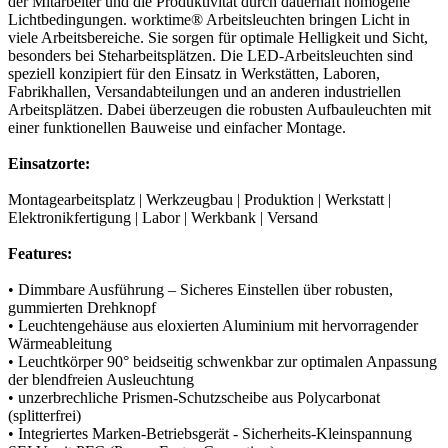
der Mitarbeiter und die Produktivität durch dauerhaft homogene
Lichtbedingungen. worktime® Arbeitsleuchten bringen Licht in
viele Arbeitsbereiche. Sie sorgen für optimale Helligkeit und Sicht,
besonders bei Steharbeitsplätzen. Die LED-Arbeitsleuchten sind
speziell konzipiert für den Einsatz in Werkstätten, Laboren,
Fabrikhallen, Versandabteilungen und an anderen industriellen
Arbeitsplätzen. Dabei überzeugen die robusten Aufbauleuchten mit
einer funktionellen Bauweise und einfacher Montage.
Einsatzorte:
Montagearbeitsplatz | Werkzeugbau | Produktion | Werkstatt |
Elektronikfertigung | Labor | Werkbank | Versand
Features:
• Dimmbare Ausführung – Sicheres Einstellen über robusten,
gummierten Drehknopf
• Leuchtengehäuse aus eloxierten Aluminium mit hervorragender
Wärmeableitung
• Leuchtkörper 90° beidseitig schwenkbar zur optimalen Anpassung
der blendfreien Ausleuchtung
• unzerbrechliche Prismen-Schutzscheibe aus Polycarbonat
(splitterfrei)
• Integriertes Marken-Betriebsgerät - Sicherheits-Kleinspannung