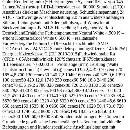
Color Rendering Index)• Hervorragende Systemeffizienz von 145
Lumen/Watt (netto)• LED-Lebensdauer ca. 60.000 Stunden (L70)•
Anschluss direkt an Maschinensteuerung, Schutzkleinspannung 24
VDC• hochwertige Anschlussleitung 2,0 m aus widerstandfähigen
Silikon, Leitungsende mit Aderendhülsen, auf Wunsch mit
Steckverbindung z.B. M12• Herstellung im eigenen Werk in
DeutschlandErhätliche Farbtemperaturen:Neutral White 4.500 K –
erhöht KontrasteCool White 6.500 K – realitätsnahe
FarbwiedergabeTechnische Übersicht:Leuchtmittel: SMD-
LEDAnschluss: 24 VDC SchutzkleinspannungEffizenz: 145 lm/W |
Energieeffizienzklasse C (EU 2019/2015)Farbwiedergabe Ra
(CRI): > 85Abstrahlwinkel: 120°Schutzart: IP67Schutzklasse:
IIILebensdauer: > 60.000 H Profillänge (mm) Leistung (Watt)
Lichtstrom (Lumen) Gewicht (g) cenex10 95 2,4 350 70 cenex20
165 4,8 700 130 cenex30 240 7,2 1040 160 cenex40 325 9,6 1390
190 cenex50 420 12,0 1740 230 cenex60 540 16,8 2440 280
cenex70 635 19,2 2780 320 cenex80 720 21,6 3130 360 cenex90
840 28,8 4180 400 cenex100 935 26,4 3830 440 cenex110 1020
31,2 4520 480 cenex120 1140 36,0 5220 530 cenex130 1235 38,4
5570 560 cenex140 1320 40,8 5920 600 cenex150 1440 45,6 6610
650 cenex160 1535 48,0 6960 690 cenex170 1620 50,4 7310 720
cenex180 1740 55,2 8000 770 cenex190 1835 57,6 8350 810
cenex200 1920 60,0 8700 850 Sonderausführungen:Es können im
Grunde jede gewünschte Leuchtenlänge bis 3oo cm, individuelle
Befestigungen und kundenspezifische Anschlussleitungen mit