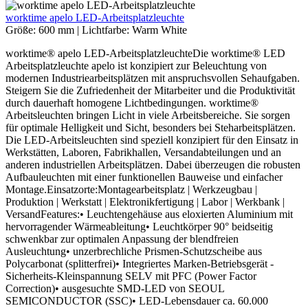
worktime apelo LED-Arbeitsplatzleuchte
Größe:
600 mm
|
Lichtfarbe:
Warm White
worktime® apelo LED-ArbeitsplatzleuchteDie worktime® LED
Arbeitsplatzleuchte apelo ist konzipiert zur Beleuchtung von
modernen Industriearbeitsplätzen mit anspruchsvollen Sehaufgaben.
Steigern Sie die Zufriedenheit der Mitarbeiter und die Produktivität
durch dauerhaft homogene Lichtbedingungen. worktime®
Arbeitsleuchten bringen Licht in viele Arbeitsbereiche. Sie sorgen
für optimale Helligkeit und Sicht, besonders bei Steharbeitsplätzen.
Die LED-Arbeitsleuchten sind speziell konzipiert für den Einsatz in
Werkstätten, Laboren, Fabrikhallen, Versandabteilungen und an
anderen industriellen Arbeitsplätzen. Dabei überzeugen die robusten
Aufbauleuchten mit einer funktionellen Bauweise und einfacher
Montage.Einsatzorte:Montagearbeitsplatz | Werkzeugbau |
Produktion | Werkstatt | Elektronikfertigung | Labor | Werkbank |
VersandFeatures:• Leuchtengehäuse aus eloxierten Aluminium mit
hervorragender Wärmeableitung• Leuchtkörper 90° beidseitig
schwenkbar zur optimalen Anpassung der blendfreien
Ausleuchtung• unzerbrechliche Prismen-Schutzscheibe aus
Polycarbonat (splitterfrei)• Integriertes Marken-Betriebsgerät -
Sicherheits-Kleinspannung SELV mit PFC (Power Factor
Correction)• ausgesuchte SMD-LED von SEOUL
SEMICONDUCTOR (SSC)• LED-Lebensdauer ca. 60.000