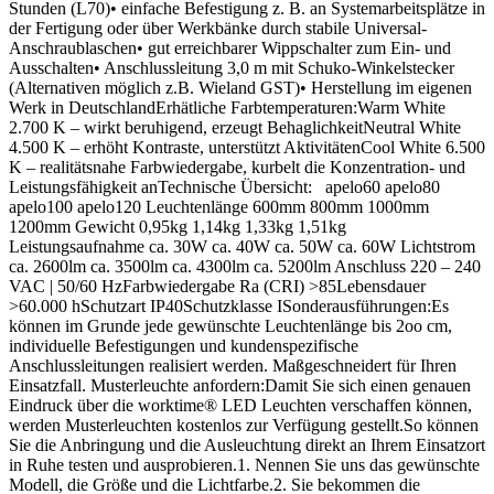
Stunden (L70)• einfache Befestigung z. B. an Systemarbeitsplätze in
der Fertigung oder über Werkbänke durch stabile Universal-
Anschraublaschen• gut erreichbarer Wippschalter zum Ein- und
Ausschalten• Anschlussleitung 3,0 m mit Schuko-Winkelstecker
(Alternativen möglich z.B. Wieland GST)• Herstellung im eigenen
Werk in DeutschlandErhätliche Farbtemperaturen:Warm White
2.700 K – wirkt beruhigend, erzeugt BehaglichkeitNeutral White
4.500 K – erhöht Kontraste, unterstützt AktivitätenCool White 6.500
K – realitätsnahe Farbwiedergabe, kurbelt die Konzentration- und
Leistungsfähigkeit anTechnische Übersicht: apelo60 apelo80
apelo100 apelo120 Leuchtenlänge 600mm 800mm 1000mm
1200mm Gewicht 0,95kg 1,14kg 1,33kg 1,51kg
Leistungsaufnahme ca. 30W ca. 40W ca. 50W ca. 60W Lichtstrom
ca. 2600lm ca. 3500lm ca. 4300lm ca. 5200lm Anschluss 220 – 240
VAC | 50/60 HzFarbwiedergabe Ra (CRI) >85Lebensdauer
>60.000 hSchutzart IP40Schutzklasse ISonderausführungen:Es
können im Grunde jede gewünschte Leuchtenlänge bis 2oo cm,
individuelle Befestigungen und kundenspezifische
Anschlussleitungen realisiert werden. Maßgeschneidert für Ihren
Einsatzfall. Musterleuchte anfordern:Damit Sie sich einen genauen
Eindruck über die worktime® LED Leuchten verschaffen können,
werden Musterleuchten kostenlos zur Verfügung gestellt.So können
Sie die Anbringung und die Ausleuchtung direkt an Ihrem Einsatzort
in Ruhe testen und ausprobieren.1. Nennen Sie uns das gewünschte
Modell, die Größe und die Lichtfarbe.2. Sie bekommen die