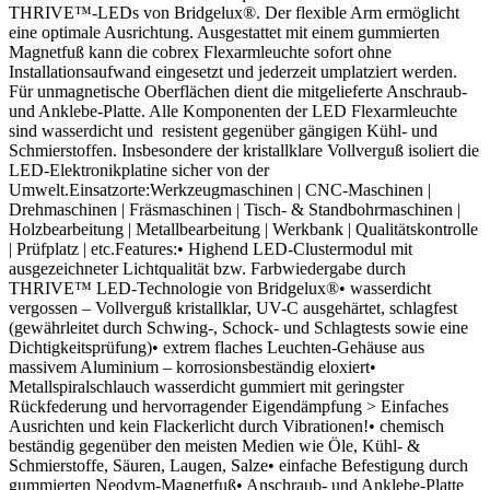
THRIVE™-LEDs von Bridgelux®. Der flexible Arm ermöglicht
eine optimale Ausrichtung. Ausgestattet mit einem gummierten
Magnetfuß kann die cobrex Flexarmleuchte sofort ohne
Installationsaufwand eingesetzt und jederzeit umplatziert werden.
Für unmagnetische Oberflächen dient die mitgelieferte Anschraub-
und Anklebe-Platte. Alle Komponenten der LED Flexarmleuchte
sind wasserdicht und resistent gegenüber gängigen Kühl- und
Schmierstoffen. Insbesondere der kristallklare Vollverguß isoliert die
LED-Elektronikplatine sicher von der
Umwelt.Einsatzorte:Werkzeugmaschinen | CNC-Maschinen |
Drehmaschinen | Fräsmaschinen | Tisch- & Standbohrmaschinen |
Holzbearbeitung | Metallbearbeitung | Werkbank | Qualitätskontrolle
| Prüfplatz | etc.Features:• Highend LED-Clustermodul mit
ausgezeichneter Lichtqualität bzw. Farbwiedergabe durch
THRIVE™ LED-Technologie von Bridgelux®• wasserdicht
vergossen – Vollverguß kristallklar, UV-C ausgehärtet, schlagfest
(gewährleitet durch Schwing-, Schock- und Schlagtests sowie eine
Dichtigkeitsprüfung)• extrem flaches Leuchten-Gehäuse aus
massivem Aluminium – korrosionsbeständig eloxiert•
Metallspiralschlauch wasserdicht gummiert mit geringster
Rückfederung und hervorragender Eigendämpfung > Einfaches
Ausrichten und kein Flackerlicht durch Vibrationen!• chemisch
beständig gegenüber den meisten Medien wie Öle, Kühl- &
Schmierstoffe, Säuren, Laugen, Salze• einfache Befestigung durch
gummierten Neodym-Magnetfuß• Anschraub- und Anklebe-Platte