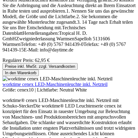
Sie die Anbringung und die Ausleuchtung direkt an Ihrem Einsatzort
in Ruhe testen und ausprobieren.1. Nennen Sie uns das gewünschte
Modell, die Größe und die Lichtfarbe.2. Sie bekommen die
ausgewählte Musterleuchte zugesandt.3. 14 Tage nach Erhalt teilen
Sie uns Ihre Entscheidung mit.Technisches
DatenblattHerstellerangaben:Tropical H. D.
GmbHZweigniederlassung WarmsenSapelloh 5131606
WarmsenTelefon: +49 (0) 5767 941439-0Telefax: +49 (0) 5767
941439-15E-Mail: info@daytime.de
Regulärer Preis:
62,95 €
Preise inkl. MwSt. zzgl. Versandkosten
In den Warenkorb
worktime cenex LED-Maschinenleuchte inkl. Netzteil
Größe:
cenex10
|
Lichtfarbe:
Neutral White
worktime® cenex LED-Maschinenleuchte inkl. Netzteil mit
Schuko-SteckerDie worktime® LED Leuchtenserie cenex ist
konzipiert für den Einsatz in rauester Umgebung zur Beleuchtung
von Maschinen- und Produktionsbereichen mit anspruchsvollen
Sehaufgaben. Die schlanke und wasserdichte Konstruktion erlaubt
die Installation unter engsten Platzverhältnissen und trotzt widrigsten
Umgebungseinflüssen. Ohne ausreichendes Licht können