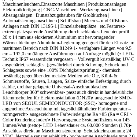
Maschinenleuchten.Einsatzorte:Maschinen | Produktionsanlagen |
Elektronikfertigung | CNC-Maschinen | Werkzeugmaschinen |
Absauganlagen | Dunstabzugshauben für Großküchen |
Automatisierungsmaschinen | Schiffsbau | Meeres- und Offshore-
Anlagen nach DIN 13195-1 | Einzelarbeitsplätze | etc.Features:•
extrem platzsparende Ausführung durch schlankes Leuchtenprofil
20 x 14 mm aus eloxierten Aluminium mit hervorragender
Wärmeableitung• Aluminium-Legierung geeignet für den Einsatz im
maritimen Bereich nach DIN 81249-1• verfügbare Längen von 9,5
cm – 192,0 cm (längere Ausführungen auf Anfrage möglich)• LED-
Technik IP67 wasserdicht vergossen – Vollverguß kristallklar, UV-C
ausgehärtet, schlagfest (gewährleitet durch Schwing, Schock und
Schlagtests sowie eine 100% Dichtigkeitsprüfung)• chemisch
beständig gegenüber den meisten Medien wie Öle, Kühl- &
Schmierstoffe, Säuren, Laugen, Salze• einfache Befestigung durch
stabile, drehbar gelagerte Universal-Anschraublaschen,
Leuchtkörper 360° schwenkbar• passt auch direkt in handelsübliche
Klemmschellen für Elektroinstallation (DN20)• ausgesuchte SMD-
LED von SEOUL SEMICONDUCTOR (SSC)• homogene und
angenehme Ausleuchtung mit tageslichtähnlicher Farbtemperatur –
normgerecht• ausgezeichnete Farbwiedergabe Ra >85 (Ra = CRI >
Color Rendering Index)• Hervorragende Systemeffizienz von 145
Lumen/Watt (netto)• LED-Lebensdauer ca. 60.000 Stunden (L70)•
Anschluss direkt an Maschinensteuerung, Schutzkleinspannung 24
VDC, Netzteile separat erhältlich• hochwertige Anschlussleitung 2,0