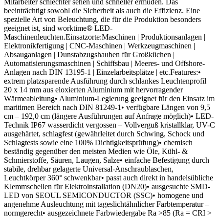
Mitarbeiter schlechter sehen und schneller ermüden. Das
beeinträchtigt sowohl die Sicherheit als auch die Effizienz. Eine
spezielle Art von Beleuchtung, die für die Produktion besonders
geeignet ist, sind worktime® LED-
Maschinenleuchten.Einsatzorte:Maschinen | Produktionsanlagen |
Elektronikfertigung | CNC-Maschinen | Werkzeugmaschinen |
Absauganlagen | Dunstabzugshauben für Großküchen |
Automatisierungsmaschinen | Schiffsbau | Meeres- und Offshore-
Anlagen nach DIN 13195-1 | Einzelarbeitsplätze | etc.Features:•
extrem platzsparende Ausführung durch schlankes Leuchtenprofil
20 x 14 mm aus eloxierten Aluminium mit hervorragender
Wärmeableitung• Aluminium-Legierung geeignet für den Einsatz im
maritimen Bereich nach DIN 81249-1• verfügbare Längen von 9,5
cm – 192,0 cm (längere Ausführungen auf Anfrage möglich)• LED-
Technik IP67 wasserdicht vergossen – Vollverguß kristallklar, UV-C
ausgehärtet, schlagfest (gewährleitet durch Schwing, Schock und
Schlagtests sowie eine 100% Dichtigkeitsprüfung)• chemisch
beständig gegenüber den meisten Medien wie Öle, Kühl- &
Schmierstoffe, Säuren, Laugen, Salze• einfache Befestigung durch
stabile, drehbar gelagerte Universal-Anschraublaschen,
Leuchtkörper 360° schwenkbar• passt auch direkt in handelsübliche
Klemmschellen für Elektroinstallation (DN20)• ausgesuchte SMD-
LED von SEOUL SEMICONDUCTOR (SSC)• homogene und
angenehme Ausleuchtung mit tageslichtähnlicher Farbtemperatur –
normgerecht• ausgezeichnete Farbwiedergabe Ra >85 (Ra = CRI >