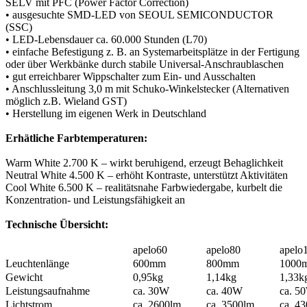
SELV mit PFC (Power Factor Correction)
• ausgesuchte SMD-LED von SEOUL SEMICONDUCTOR
(SSC)
• LED-Lebensdauer ca. 60.000 Stunden (L70)
• einfache Befestigung z. B. an Systemarbeitsplätze in der Fertigung
oder über Werkbänke durch stabile Universal-Anschraublaschen
• gut erreichbarer Wippschalter zum Ein- und Ausschalten
• Anschlussleitung 3,0 m mit Schuko-Winkelstecker (Alternativen
möglich z.B. Wieland GST)
• Herstellung im eigenen Werk in Deutschland
Erhätliche Farbtemperaturen:
Warm White 2.700 K – wirkt beruhigend, erzeugt Behaglichkeit
Neutral White 4.500 K – erhöht Kontraste, unterstützt Aktivitäten
Cool White 6.500 K – realitätsnahe Farbwiedergabe, kurbelt die
Konzentration- und Leistungsfähigkeit an
Technische Übersicht:
apelo60
apelo80
apelo
Leuchtenlänge
600mm
800mm
1000
Gewicht
0,95kg
1,14kg
1,33k
Leistungsaufnahme
ca. 30W
ca. 40W
ca. 5
Lichtstrom
ca. 2600lm
ca. 3500lm
ca. 4