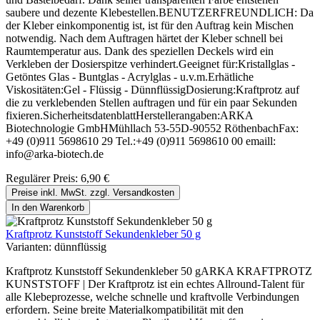
saubere und dezente Klebestellen.BENUTZERFREUNDLICH: Da
der Kleber einkomponentig ist, ist für den Auftrag kein Mischen
notwendig. Nach dem Auftragen härtet der Kleber schnell bei
Raumtemperatur aus. Dank des speziellen Deckels wird ein
Verkleben der Dosierspitze verhindert.Geeignet für:Kristallglas -
Getöntes Glas - Buntglas - Acrylglas - u.v.m.Erhätliche
Viskositäten:Gel - Flüssig - DünnflüssigDosierung:Kraftprotz auf
die zu verklebenden Stellen auftragen und für ein paar Sekunden
fixieren.SicherheitsdatenblattHerstellerangaben:ARKA
Biotechnologie GmbHMühllach 53-55D-90552 RöthenbachFax:
+49 (0)911 5698610 29 Tel.:+49 (0)911 5698610 00 emaill:
info@arka-biotech.de
Regulärer Preis:
6,90 €
Preise inkl. MwSt. zzgl. Versandkosten
In den Warenkorb
Kraftprotz Kunststoff Sekundenkleber 50 g
Varianten:
dünnflüssig
Kraftprotz Kunststoff Sekundenkleber 50 gARKA KRAFTPROTZ
KUNSTSTOFF | Der Kraftprotz ist ein echtes Allround-Talent für
alle Klebeprozesse, welche schnelle und kraftvolle Verbindungen
erfordern. Seine breite Materialkompatibilität mit den