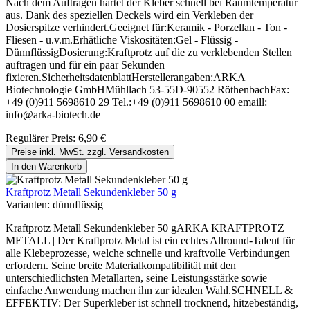
Nach dem Auftragen härtet der Kleber schnell bei Raumtemperatur
aus. Dank des speziellen Deckels wird ein Verkleben der
Dosierspitze verhindert.Geeignet für:Keramik - Porzellan - Ton -
Fliesen - u.v.m.Erhätliche Viskositäten:Gel - Flüssig -
DünnflüssigDosierung:Kraftprotz auf die zu verklebenden Stellen
auftragen und für ein paar Sekunden
fixieren.SicherheitsdatenblattHerstellerangaben:ARKA
Biotechnologie GmbHMühllach 53-55D-90552 RöthenbachFax:
+49 (0)911 5698610 29 Tel.:+49 (0)911 5698610 00 emaill:
info@arka-biotech.de
Regulärer Preis:
6,90 €
Preise inkl. MwSt. zzgl. Versandkosten
In den Warenkorb
Kraftprotz Metall Sekundenkleber 50 g
Varianten:
dünnflüssig
Kraftprotz Metall Sekundenkleber 50 gARKA KRAFTPROTZ
METALL | Der Kraftprotz Metal ist ein echtes Allround-Talent für
alle Klebeprozesse, welche schnelle und kraftvolle Verbindungen
erfordern. Seine breite Materialkompatibilität mit den
unterschiedlichsten Metallarten, seine Leistungsstärke sowie
einfache Anwendung machen ihn zur idealen Wahl.SCHNELL &
EFFEKTIV: Der Superkleber ist schnell trocknend, hitzebeständig,