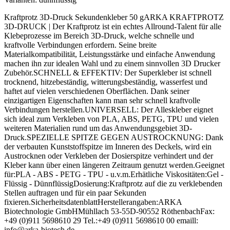
Kraftprotz 3D-Druck Sekundenkleber 50 gARKA KRAFTPROTZ
3D-DRUCK | Der Kraftprotz ist ein echtes Allround-Talent für alle
Klebeprozesse im Bereich 3D-Druck, welche schnelle und
kraftvolle Verbindungen erfordern. Seine breite
Materialkompatibilität, Leistungsstärke und einfache Anwendung
machen ihn zur idealen Wahl und zu einem sinnvollen 3D Drucker
Zubehör.SCHNELL & EFFEKTIV: Der Superkleber ist schnell
trocknend, hitzebeständig, witterungsbeständig, wasserfest und
haftet auf vielen verschiedenen Oberflächen. Dank seiner
einzigartigen Eigenschaften kann man sehr schnell kraftvolle
Verbindungen herstellen.UNIVERSELL: Der Alleskleber eignet
sich ideal zum Verkleben von PLA, ABS, PETG, TPU und vielen
weiteren Materialien rund um das Anwendungsgebiet 3D-
Druck.SPEZIELLE SPITZE GEGEN AUSTROCKNUNG: Dank
der verbauten Kunststoffspitze im Inneren des Deckels, wird ein
Austrocknen oder Verkleben der Dosierspitze verhindert und der
Kleber kann über einen längeren Zeitraum genutzt werden.Geeignet
für:PLA - ABS - PETG - TPU - u.v.m.Erhätliche Viskositäten:Gel -
Flüssig - DünnflüssigDosierung:Kraftprotz auf die zu verklebenden
Stellen auftragen und für ein paar Sekunden
fixieren.SicherheitsdatenblattHerstellerangaben:ARKA
Biotechnologie GmbHMühllach 53-55D-90552 RöthenbachFax:
+49 (0)911 5698610 29 Tel.:+49 (0)911 5698610 00 emaill:
info@arka-biotech.de