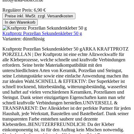
Regulärer Preis:
6,90 €
Preise inkl. MwSt. zzgl. Versandkosten
In den Warenkorb
Kraftprotz Porzellan Sekundenkleber 50 g
Varianten:
dünnflüssig
Kraftprotz Porzellan Sekundenkleber 50 gARKA KRAFTPROTZ
PORZELLAN | Der Kraftprotz ist eine echte Allzweckwaffe für
alle Klebeprozesse, welche schnelle und kraftvolle Verbindungen
erfordern. Seine breite Materialkompatibilität mit den
unterschiedlichsten Arten von Keramik, Porzellan und Steingut,
seine Leistungsstärke sowie eine einfache Anwendung machen ihn
zur idealen Wahl.SCHNELL & EFFEKTIV: Der Superkleber ist
schnell trocknend, hitzebeständig, witterungsbeständig, wasserfest
und haftet auf vielen verschiedenen Keramiken, Porzellanen und
Steingut. Dank seiner einzigartigen Eigenschaften kann man sehr
schnell kraftvolle Verbindungen herstellen.UNIVERSELL &
TRANSPARENT: Der Alleskleber ist der perfekte Partner für jeden
Haushalt, jede Werkstatt, Baustellen und Bastelbedarf. Dank seiner
transparenten Farbe entstehen saubere und dezente
Klebestellen..BENUTZERFREUNDLICH: Da der Kleber
einkomponentig ist, ist für den Auftrag kein Mischen notwendig.