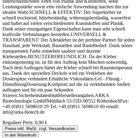
unterschiedlichsten Arten von Plastik und Kunstoffen, seine
Leistungsstärke sowie eine einfache Anwendung machen ihn zur
idealen Wahl.SCHNELL & EFFEKTIV: Der Superkleber ist
schnell trocknend, hitzebeständig, witterungsbeständig, wasserfest
und haftet auf vielen verschiedensten Kunststoffen und Plastik.
Dank seiner einzigartigen Eigenschaften kann man sehr schnell
kraftvolle Verbindungen herstellen.UNIVERSELL &
TRANSPARENT: Der Alleskleber ist der perfekte Partner für jeden
Haushalt, jede Werkstatt, Baustellen und Bastelbedarf. Dank seiner
transparenten Farbe entstehen saubere und dezente
Klebestellen.BENUTZERFREUNDLICH: Da der Kleber
einkomponentig ist, ist für den Auftrag kein Mischen notwendig.
Nach dem Auftragen härtet der Kleber schnell bei Raumtemperatur
aus. Dank des speziellen Deckels wird ein Verkleben der
Dosierspitze verhindert.Erhätliche Viskositäten:Gel - Flüssig -
DünnflüssigDosierung:Kraftprotz auf die zu verklebenden Stellen
auftragen und für ein paar Sekunden
fixieren.SicherheitsdatenblattHerstellerangaben:ARKA
Biotechnologie GmbHMühllach 53-55D-90552 RöthenbachFax:
+49 (0)911 5698610 29 Tel.:+49 (0)911 5698610 00 emaill:
info@arka-biotech.de
Regulärer Preis:
6,90 €
Preise inkl. MwSt. zzgl. Versandkosten
In den Warenkorb