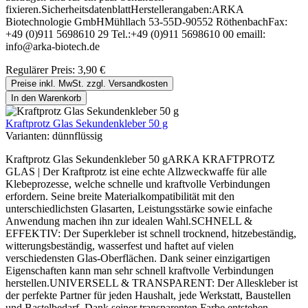
fixieren.SicherheitsdatenblattHerstellerangaben:ARKA
Biotechnologie GmbHMühllach 53-55D-90552 RöthenbachFax:
+49 (0)911 5698610 29 Tel.:+49 (0)911 5698610 00 emaill:
info@arka-biotech.de
Regulärer Preis:
3,90 €
Preise inkl. MwSt. zzgl. Versandkosten
In den Warenkorb
Kraftprotz Glas Sekundenkleber 50 g
Varianten:
dünnflüssig
Kraftprotz Glas Sekundenkleber 50 gARKA KRAFTPROTZ
GLAS | Der Kraftprotz ist eine echte Allzweckwaffe für alle
Klebeprozesse, welche schnelle und kraftvolle Verbindungen
erfordern. Seine breite Materialkompatibilität mit den
unterschiedlichsten Glasarten, Leistungsstärke sowie einfache
Anwendung machen ihn zur idealen Wahl.SCHNELL &
EFFEKTIV: Der Superkleber ist schnell trocknend, hitzebeständig,
witterungsbeständig, wasserfest und haftet auf vielen
verschiedensten Glas-Oberflächen. Dank seiner einzigartigen
Eigenschaften kann man sehr schnell kraftvolle Verbindungen
herstellen.UNIVERSELL & TRANSPARENT: Der Alleskleber ist
der perfekte Partner für jeden Haushalt, jede Werkstatt, Baustellen
und Bastelbedarf. Dank seiner transparenten Farbe entstehen