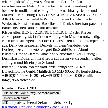
witterungsbeständig, wasserfest und haftet auf vielen
verschiedensten Metall-Oberflächen. Seine Anwendung ist
benutzerfreundlich und er sorgt für eine nachhaltig sichere und
kraftvolle Verklebung.UNIVERSELL & TRANSPARENT: Der
Alleskleber ist der perfekte Partner für jeden Haushalt, jede
Werkstatt, Baustellen und Bastelbedarf. Dank seiner transparenten
Farbe entstehen saubere und dezente
Klebestellen.BENUTZERFREUNDLICH: Da der Kleber
einkomponentig ist, ist für den Auftrag kein Mischen notwendig.
Nach dem Auftragen härtet der Kleber schnell bei Raumtemperatur
aus. Dank des speziellen Deckels wird ein Verkleben der
Dosierspitze verhindert.Geeignet für:Stahl/Eisen - Aluminium -
Kupfer - Bronze - u.v.m.Erhätliche Viskositäten:Gel - Flüssig -
DünnflüssigDosierung:Kraftprotz auf die zu verklebenden Stellen
auftragen und für ein paar Sekunden
fixieren.SicherheitsdatenblattHerstellerangaben:ARKA
Biotechnologie GmbHMühllach 53-55D-90552 RöthenbachFax:
+49 (0)911 5698610 29 Tel.:+49 (0)911 5698610 00 emaill:
info@arka-biotech.de
Regulärer Preis:
6,90 €
Preise inkl. MwSt. zzgl. Versandkosten
In den Warenkorb
Kraftprotz Universal Sekundenkleber 3x 1g