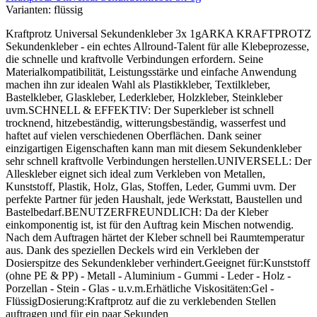
Varianten:
flüssig
Kraftprotz Universal Sekundenkleber 3x 1gARKA KRAFTPROTZ
Sekundenkleber - ein echtes Allround-Talent für alle Klebeprozesse,
die schnelle und kraftvolle Verbindungen erfordern. Seine
Materialkompatibilität, Leistungsstärke und einfache Anwendung
machen ihn zur idealen Wahl als Plastikkleber, Textilkleber,
Bastelkleber, Glaskleber, Lederkleber, Holzkleber, Steinkleber
uvm.SCHNELL & EFFEKTIV: Der Superkleber ist schnell
trocknend, hitzebeständig, witterungsbeständig, wasserfest und
haftet auf vielen verschiedenen Oberflächen. Dank seiner
einzigartigen Eigenschaften kann man mit diesem Sekundenkleber
sehr schnell kraftvolle Verbindungen herstellen.UNIVERSELL: Der
Alleskleber eignet sich ideal zum Verkleben von Metallen,
Kunststoff, Plastik, Holz, Glas, Stoffen, Leder, Gummi uvm. Der
perfekte Partner für jeden Haushalt, jede Werkstatt, Baustellen und
Bastelbedarf.BENUTZERFREUNDLICH: Da der Kleber
einkomponentig ist, ist für den Auftrag kein Mischen notwendig.
Nach dem Auftragen härtet der Kleber schnell bei Raumtemperatur
aus. Dank des speziellen Deckels wird ein Verkleben der
Dosierspitze des Sekundenkleber verhindert.Geeignet für:Kunststoff
(ohne PE & PP) - Metall - Aluminium - Gummi - Leder - Holz -
Porzellan - Stein - Glas - u.v.m.Erhätliche Viskositäten:Gel -
FlüssigDosierung:Kraftprotz auf die zu verklebenden Stellen
auftragen und für ein paar Sekunden