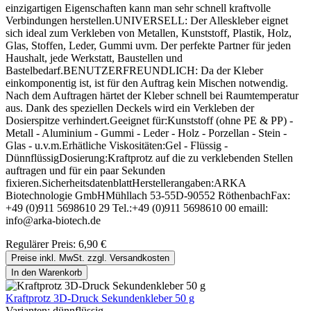
einzigartigen Eigenschaften kann man sehr schnell kraftvolle
Verbindungen herstellen.UNIVERSELL: Der Alleskleber eignet
sich ideal zum Verkleben von Metallen, Kunststoff, Plastik, Holz,
Glas, Stoffen, Leder, Gummi uvm. Der perfekte Partner für jeden
Haushalt, jede Werkstatt, Baustellen und
Bastelbedarf.BENUTZERFREUNDLICH: Da der Kleber
einkomponentig ist, ist für den Auftrag kein Mischen notwendig.
Nach dem Auftragen härtet der Kleber schnell bei Raumtemperatur
aus. Dank des speziellen Deckels wird ein Verkleben der
Dosierspitze verhindert.Geeignet für:Kunststoff (ohne PE & PP) -
Metall - Aluminium - Gummi - Leder - Holz - Porzellan - Stein -
Glas - u.v.m.Erhätliche Viskositäten:Gel - Flüssig -
DünnflüssigDosierung:Kraftprotz auf die zu verklebenden Stellen
auftragen und für ein paar Sekunden
fixieren.SicherheitsdatenblattHerstellerangaben:ARKA
Biotechnologie GmbHMühllach 53-55D-90552 RöthenbachFax:
+49 (0)911 5698610 29 Tel.:+49 (0)911 5698610 00 emaill:
info@arka-biotech.de
Regulärer Preis:
6,90 €
Preise inkl. MwSt. zzgl. Versandkosten
In den Warenkorb
Kraftprotz 3D-Druck Sekundenkleber 50 g
Varianten:
dünnflüssig